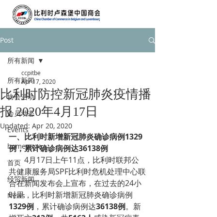
Post
所有新闻
ccpitbe
所有新闻
Apr 17, 2020
比利时防控新冠肺炎疫情播
协会活动
报 2020年4月17日
会员动态
Updated:
Apr 20, 2020
Events
一、
比利时新增新冠肺炎确诊病例1329
homepage
例，累计确诊病例达36138例
4月17日上午11点，比利时联邦公
首页
共健康服务局SPF比利时危机处理中心联
经贸新闻
合在新闻发布会上宣布，在过去的24小
时里，比利时新增新冠肺炎确诊病例
News
1329例
，累计确诊病例达
36138例
。新