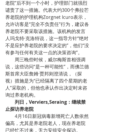
老院”后不到一个小时，护理部门就强烈
谴责了这一措施。代表大约300个弗拉芒
养老院的护理机构Zorgnet Icuro表示，
允许访客是“完全不负责任”行为，建议各
养老院不要采取该措施。该机构的发言
人玛戈特·克洛特说，这一指导方针“绝对
不是应护养老院的要求决定的”，他们“没
有参与任何有关这一点的决策咨询”。
周三晚些时候，威尔梅斯首相强调
说，这些访问“是一种可能性”，而佛兰德
斯首席大臣詹姆·贾邦则澄清说，（探
视）措施是为“已经隔离了四个星期的老
人”采取的，但他也承认作出决定时未咨
询过养老机构。
列日，Verviers,Seraing：继续禁
止探访养老院
4月16日新冠病毒新增死亡人数依然
偏高，尤其是养老院老人，现在养老院
已经忙不过来，无力安排安全探访。