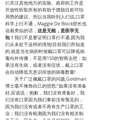
们关注其他地方的实验。政府的工作是
开放性听取所有的有助于摆脱目前可怕
局势的建议。所以当我听到人们说,口罩
科学上行不通，Maggie De Block部长也
说着类似的话，
这是无能，是医学无
知！
我们不是要证明口罩行不通,因为我
们从未处于这样的境地!目前我们所知道
的,就是当生病的时候戴口罩可以降低病
毒向外传播，不是用150的智商去想：如
果没有生病，或者没有症状，戴上口罩
会自动降低无意识排放的病毒数量!
关于广泛佩戴口罩的问题,Goldman
博士毫不掩饰自己的愤怒:“如果没有准备
好,应该说：抱歉，我们没有准备好，我
们没有口罩因为我们事前没有预见到，
因为我们没有或者不再有生产口罩的工
业；我们没有检测因为我们没有相关制
造工业；因为在一个半月的时间，我们
什么都没预料到；因为中国太远，意大