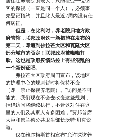
居住在养老院的老人，只能接受一位访
客的探视（一直是同一个人），必须事
先登记预约，并且此人最近2周内没有任
何病征。
但是，在比利时，养老院归地方政
府管辖，联邦政府这一新措施在发布的
第二天，即遭到佛拉芒大区和瓦隆大区
部分城市的否定！联邦政府被啪啪打
脸。这也是政府疫情防控上有些混乱的
一个新例证吧。
弗拉芒大区政府周四宣布，该地区
的护理中心的规则暂时将保持不变
（即：禁止探视养老院）。“访问是不可
能的。我们现在不会去改变这些规则，
拒绝访问将继续执行，不管这对住在这
里的人们及其家人有多困难，”贾邦首席
大臣和佛兰德公共卫生部长沃特·贝克说
道。
仅在维尔梅斯首相宣布“允许探访养