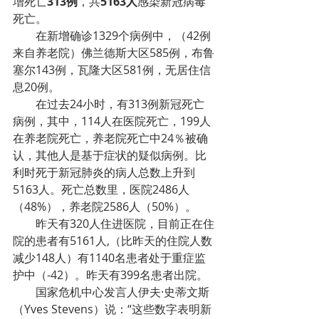
增死亡
313例
，共
5163人
感染新冠病毒
死亡。
在新增确诊1329个病例中，（42例
来自养老院）佛兰德斯大区585例，布鲁
塞尔143例，瓦隆大区581例，无居住信
息20例。
在过去24小时，有313例新冠死亡
病例，其中，114人在医院死亡，199人
在养老院死亡，养老院死亡中24％被确
认，其他人是基于症状的疑似病例。比
利时死于新冠肺炎的病人总数上升到
5163人。死亡总数里，医院2486人
（48%），养老院2586人（50%）。
昨天有320人住进医院，目前正在住
院的患者有5161人,（比昨天的住院人数
减少148人）有1140名患者处于重症监
护中（-42）。昨天有399名患者出院。
国家危机中心发言人伊夫·史蒂文斯
（Yves Stevens）说：“这些数字表明新