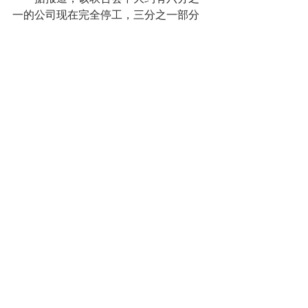
一的公司现在完全停工，三分之一部分
开工，只有十分之一或多或少正常开
工。另外，临时失业率方面，家具行业
为72%，纺织行业62%，木材行业至少
为48%。三大行业涉及就业人数3.8万
人。
尽管比利时联邦和大区政府已经采
取措施应对危机冲击，但Fedustria认为
这样并不够，需要从4月20日开始“迅速
退出”封锁措施。Fedustria强调：从4月
20日起，应该能进行第一批放松管制，
尤其是零售行业，家具店和园艺中心以
及其他零售商店（比如DIY修理商店），
复活节假期后应能够安全负责地（做好
病毒防护）重新开放，以便生产行业能
重新开始生产，满足日益增长的需求。
十五、“DitIsMijnKot”第5集：Maggie 