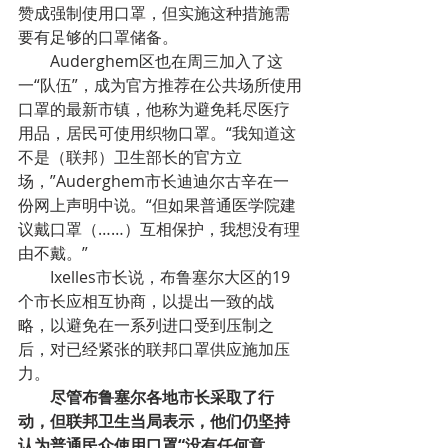
赞成强制使用口罩，但实施这种措施需
要有足够的口罩储备。
Auderghem区也在周三加入了这
一“队伍”，成为官方推荐在公共场所使用
口罩的最新市镇，他称为避免耗尽医疗
用品，居民可使用织物口罩。“我知道这
不是（联邦）卫生部长的官方立
场，”Auderghem市长迪迪尔古辛在一
份网上声明中说。“但如果普通医学院建
议戴口罩（……）互相保护，我想没有理
由不戴。”
Ixelles市长说，布鲁塞尔大区的19
个市长应相互协商，以提出一致的战
略，以避免在一系列进口受到压制之
后，对已经紧张的联邦口罩供应施加压
力。
尽管布鲁塞尔各地市长采取了行
动，但联邦卫生当局表示，他们仍坚持
认为普通民众使用口罩“没有任何意