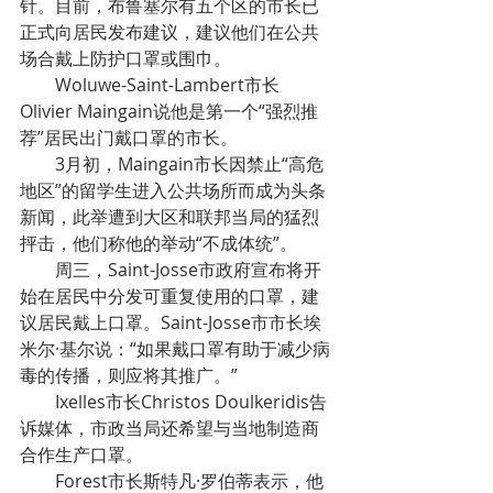
针。目前，布鲁塞尔有五个区的市长已
正式向居民发布建议，建议他们在公共
场合戴上防护口罩或围巾。
Woluwe-Saint-Lambert市长
Olivier Maingain说他是第一个“强烈推
荐”居民出门戴口罩的市长。
3月初，Maingain市长因禁止“高危
地区”的留学生进入公共场所而成为头条
新闻，此举遭到大区和联邦当局的猛烈
抨击，他们称他的举动“不成体统”。
周三，Saint-Josse市政府宣布将开
始在居民中分发可重复使用的口罩，建
议居民戴上口罩。Saint-Josse市市长埃
米尔·基尔说：“如果戴口罩有助于减少病
毒的传播，则应将其推广。”
Ixelles市长Christos Doulkeridis告
诉媒体，市政当局还希望与当地制造商
合作生产口罩。
Forest市长斯特凡·罗伯蒂表示，他