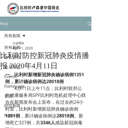
Post
所有新闻
ccpitbe
所有新闻
Apr 11, 2020
比利时防控新冠肺炎疫情播
协会活动
报 2020年4月11日
会员动态
一、
比利时新增新冠肺炎确诊病例1351
Events
例，累计确诊病例达28018例
homepage
4月11日上午11点，比利时联邦公
共健康服务局SPF比利时危机处理中心联
首页
合在新闻发布会上宣布，在过去的24小
经贸新闻
时里，比利时新增新冠肺炎确诊病例
News
1351例
，累计确诊病例达
28018例
。新
增死亡327例，共
3346人
感染新冠病毒