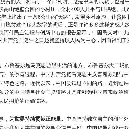
国脱贫的人口相当于一个比利时。这是中国的成就，也是
被高山绝壁合围的小村庄，全村400人几乎与世隔绝。共
绝壁上凿出了一条8公里的“天路”，发展乡村旅游，让贫困
人口脱贫这个庞大数字的背后，正是许许多多这样的感人故事
院阿什民主治理与创新中心的报告显示，中国民众对中央
是中国共产党自诞生之日起就坚持以人民为中心，因而得到了
。
布鲁塞尔是马克思曾经生活的地方。布鲁塞尔大广场的
言》的孕育过程。中国共产党把马克思主义普遍原理与中
国特色之路。近代以来，中国尝试过不同的路，遇到过许
领导的中国特色社会主义道路才是能够为中国带来政治稳
人民拥护的正确道路。
事，为世界持续贡献正能量。
中国坚持独立自主的和平外
力让我们人类共同的家园变得更美好。中国倡导和践行多