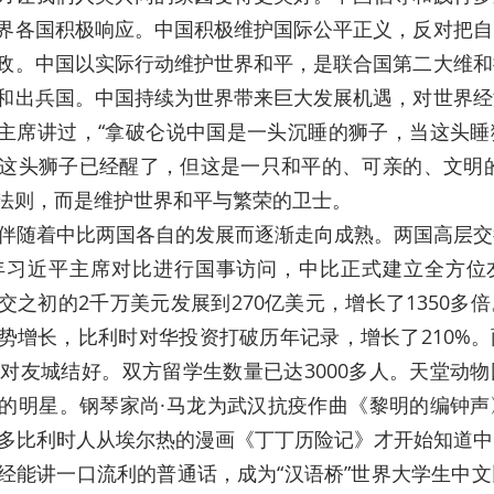
界各国积极响应。中国积极维护国际公平正义，反对把自
政。中国以实际行动维护世界和平，是联合国第二大维和
和出兵国。中国持续为世界带来巨大发展机遇，对世界经
平主席讲过，“拿破仑说中国是一头沉睡的狮子，当这头
这头狮子已经醒了，但这是一只和平的、可亲的、文明的
法则，而是维护世界和平与繁荣的卫士。
系伴随着中比两国各自的发展而逐渐走向成熟。两国高层
4年习近平主席对比进行国事访问，中比正式建立全方位
交之初的2千万美元发展到270亿美元，增长了1350多
势增长，比利时对华投资打破历年记录，增长了210%
2对友城结好。双方留学生数量已达3000多人。天堂动
的明星。钢琴家尚·马龙为武汉抗疫作曲《黎明的编钟声
很多比利时人从埃尔热的漫画《丁丁历险记》才开始知道
经能讲一口流利的普通话，成为“汉语桥”世界大学生中