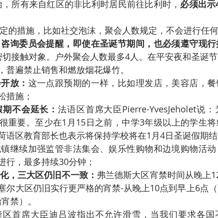
开始，所有来自红区的非比利时居民前往比利时，
必须出示
定的措施，比如社交泡沫，聚会人数规定，不会进行任
：咨询委员会提醒，即使在圣诞节期间，也必须遵守现行
密切接触对象。户外聚会人数最多4人。在平安夜和圣诞
，普遍禁止销售和燃放烟花爆竹。
会开放：
这一点跟预期的一样，比如理发店，美容店，餐
松措施；
假期不会延长：
法语区首席大臣Pierre-YvesJehole
很重要。至少在1月15日之前，中学3年级以上的学生
荷语区教育部长也表示将保持学校将在1月4日圣诞假期
城镇继续加强监管非法集会、娱乐性购物和边境购物活动
进行，最多持续30分钟；
化，三大区仍旧不一致：
弗兰德斯大区宵禁时间从晚上1
塞尔大区仍旧实行更严格的宵禁-从晚上10点到早上6点
始宵禁）。
隆区首席大臣迪吕波指出不允许滑雪，当我们要求各国