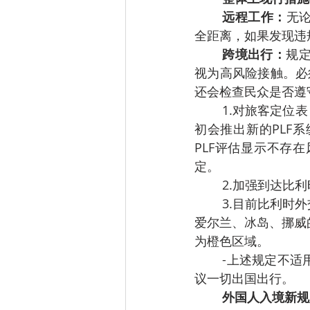
远程工作：
无
全距离，如果发现违
跨境出行：
规
视为高风险接触。必
还会检查民众是否遵
1.对旅客定位表（
初会推出新的PLF
PLF评估显示不存
定。
2.加强到达比
3.目前比利时
爱尔兰、冰岛、挪威
为橙色区域。
-上述规定不适
议一切出国出行。
外国人入境新规