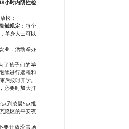
48小时内阴性检
何放松；
接触规定：
每个
节，单身人士可以
饮业，活动举办
t说：为了孩子们的学
将继续进行远程和
结束后按时开学。
，必要时加大打
2点到凌晨5点维
（瓦隆区的平安夜
不要开放滑雪场