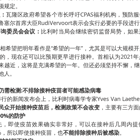
项规定。
人：
瓦隆区政府希望各个市长呼吁CPAS福利机构，预防
塞尔首席大臣RudiVervoort表示会实行必要的手段进
咨询委员会会议：
比利时当局会继续密切监督局势，如果
相希望把明年看作是“希望的一年”，尤其是可以大规模
的，现在还可以比预期更早进行接种。首相认为2021
来越近，这将是充满希望的一年。但还必须坚持不懈，继
他人。
仍需检测:不排除接种疫苗者可能感染病毒
举行的新闻发布会上，比利时病毒学专家Yves Van Laet
民众开始接种疫苗后，检测政策不会改变
，主要有三方面
00%的防护
先，即使疫苗效果确实非常好，可以在接种后几周内提供
0%，所以即使接种疫苗，也
不能排除接种后被感染
。