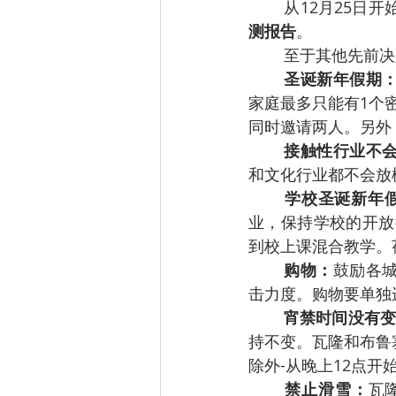
从12月25日
测报告
。
至于其他先前决
圣诞新年假期
家庭最多只能有1个
同时邀请两人。另外
接触性行业不
和文化行业都不会放
学校圣诞新年
业，保持学校的开放
到校上课混合教学。
购物：
鼓励各
击力度。购物要单独
宵禁时间没有变
持不变。瓦隆和布鲁
除外-从晚上12点开
禁止滑雪：
瓦