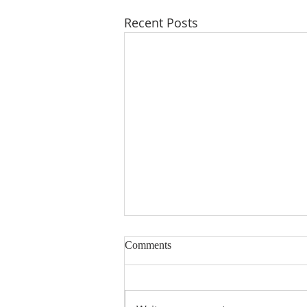
Recent Posts
时迅速递2026年第29期（总第
Comments
194期）
8月1日起比利时多项新规生效：
新员工试用期式一周通知期、天然