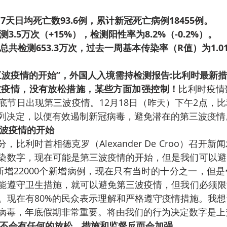
。
日，7天日均死亡数93.6例，累计新冠死亡病例18455例。
3.5万次（+15%），检测阳性率为8.2%（-0.2%）。
共检测653.3万次，过去一周基本传染率（R值）为1.0
三波疫情的开始”，外国人入境需持检测报告:比利时最新
波疫情，没有放松措施，某些方面加强控制！
比利时疫情
底节日出现第三波疫情。12月18日（昨天）下午2点，
列决定，以便有效遏制新冠病毒，避免潜在的第三波疫情
波疫情的开始
分，比利时首相德克罗（Alexander De Croo）召开
染数字，现在可能是第三波疫情的开始，但是我们可以避
新增22000个新增病例，现在只有当时的十分之一，但是
能遵守卫生措施，就可以避免第三波疫情，但我们必须限
。现在有80%的民众表示理解和严格遵守疫情措施。我
病毒，年底假期非常重要。将由我们的行为决定数字是上
不会有任何的放松，措施和监督反而会加强