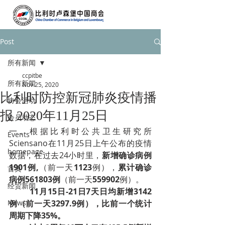
Post
所有新闻
ccpitbe
所有新闻
Nov 25, 2020
比利时防控新冠肺炎疫情播
协会活动
报 2020年11月25日
会员动态
一、根据比利时公共卫生研究所
Events
Sciensano在11月25日上午公布的疫情
homepage
数据，在过去24小时里，
新增确诊病例
1901例,
（前一天
1123
例），
累计确诊
首页
病例561803例
（前一天
559902
例）。
经贸新闻
11月15日-21日7天日均新增3142
News
例（前一天3297.9例），比前一个统计
周期下降35%。­