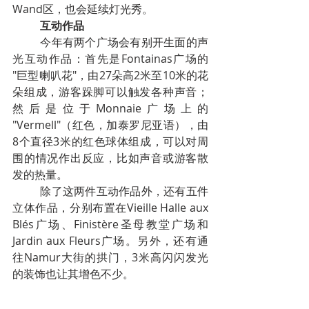
Wand区，也会延续灯光秀。
互动作品
今年有两个广场会有别开生面的声
光互动作品：首先是Fontainas广场的 
"巨型喇叭花"，由27朵高2米至10米的花
朵组成，游客跺脚可以触发各种声音；
然后是位于Monnaie广场上的 
"Vermell"（红色，加泰罗尼亚语），由
8个直径3米的红色球体组成，可以对周
围的情况作出反应，比如声音或游客散
发的热量。
除了这两件互动作品外，还有五件
立体作品，分别布置在Vieille Halle aux 
Blés广场、Finistère圣母教堂广场和
Jardin aux Fleurs广场。另外，还有通
往Namur大街的拱门，3米高闪闪发光
的装饰也让其增色不少。
六、比较不同的电信运营商每年可以节