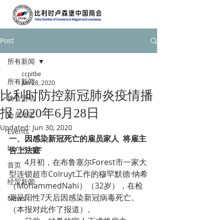
Post
所有新闻
ccpitbe
所有新闻
Jun 28, 2020
比利时防控新冠肺炎疫情播
协会活动
报 2020年6月28日
会员动态
Updated:
Jun 30, 2020
Events
一、因感染新冠死亡的雇员家人  将雇主
homepage
告上法庭
        4月初，在布鲁塞尔Forest市一家大
首页
型连锁超市Colruyt工作的穆罕默德·纳希
经贸新闻
（MohammedNahi）（32岁），在检
测呈阳性7天后因感染新冠病毒死亡。
News
（本报对此作了报道）。