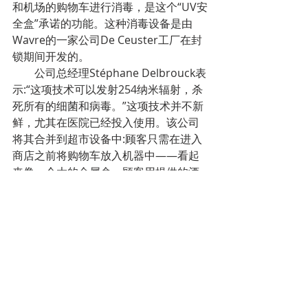
和机场的购物车进行消毒，是这个“UV安
全盒”承诺的功能。这种消毒设备是由
Wavre的一家公司De Ceuster工厂在封
锁期间开发的。
        公司总经理Stéphane Delbrouck表
示:“这项技术可以发射254纳米辐射，杀
死所有的细菌和病毒。”这项技术并不新
鲜，尤其在医院已经投入使用。该公司
将其合并到超市设备中:顾客只需在进入
商店之前将购物车放入机器中——看起
来像一个大的金属盒。顾客用提供的酒
精凝胶洗手的同时，购物车也经紫外线
进行了消毒。
        公司总经理表示：这台机器不会给
环境造成任何垃圾，所有的购物车都以
相同的方式进行完全消毒。该设备已经
吸引了好几家比利时AD Delhaize和法国
的Leclercq超市，他们下周将收到第一
批样品，目前也在同其他的大型超市品