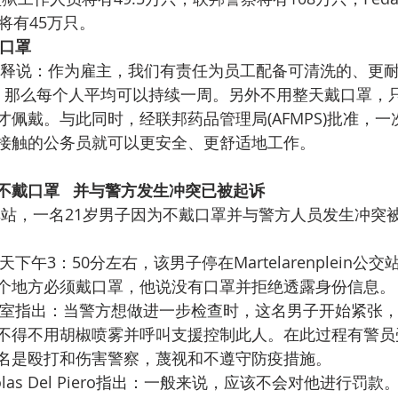
将有45万只。
口罩
al部长解释说：作为雇主，我们有责任为员工配备可清洗的、更
，那么每个人平均可以持续一周。另外不用整天戴口罩，
佩戴。与此同时，经联邦药品管理局(AFMPS)批准，
接触的公务员就可以更安全、更舒适地工作。
戴口罩   并与警方发生冲突已被起诉
车站，一名21岁男子因为不戴口罩并与警方人员发生冲突
天下午3：50分左右，该男子停在Martelarenplein公
个地方必须戴口罩，他说没有口罩并拒绝透露身份信息。
室指出：当警方想做进一步检查时，这名男子开始紧张
不得不用胡椒喷雾并呼叫支援控制此人。在此过程有警员
名是殴打和伤害警察，蔑视和不遵守防疫措施。
olas Del Piero指出：一般来说，应该不会对他进行罚款