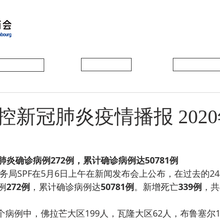
会员动态
会员风采
协会活动
新冠肺炎疫情播报 2020
炎确诊病例272例，累计确诊病例达50781例
务局SPF在5月6日上午在新闻发布会上公布，在过去的2
例
272例
，累计确诊病例达
50781例
。新增死亡
339例
，共
2个病例中，佛拉芒大区199人，瓦隆大区62人，布鲁塞尔