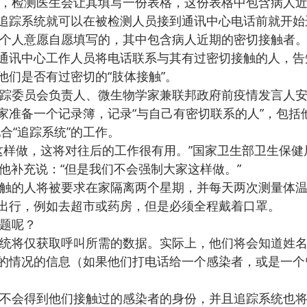
，检测医生会让其填写一份表格，这份表格中包含病人
追踪系统就可以在被检测人员接到通讯中心电话前就开始
个人意愿自愿填写的，其中包含病人近期的密切接触者
通讯中心工作人员将电话联系与其有过密切接触的人，告
他们是否有过密切的“肢体接触”。
踪委员会负责人、微生物学家兼联邦政府前疫情发言人安
家准备一个记录簿，记录“与自己有密切联系的人”，包括
合“追踪系统”的工作。
这样做，这将对往后的工作很有用。”国家卫生部卫生保健局发言
RT。他补充说：“但是我们不会强制大家这样做。”
触的人将被要求在家隔离两个星期，并每天两次测量体
出行，例如去超市或药房，但是必须全程戴着口罩。
题呢？
统将仅获取呼叫所需的数据。实际上，他们将会知道姓
的情况的信息（如果他们打电话给一个感染者，或是一个
不会得到他们接触过的感染者的身份，并且追踪系统也