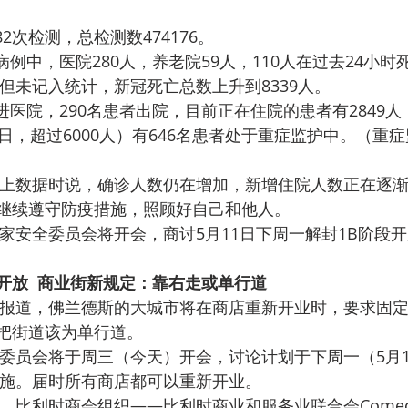
82次检测，总检测数474176。
病例中，医院280人，养老院59人，110人在过去24小时死
亡但未记入统计，新冠死亡总数上升到8339人。
进医院，290名患者出院，目前正在住院的患者有2849人（
日，超过6000人）有646名患者处于重症监护中。（重
上数据时说，确诊人数仍在增加，新增住院人数正在逐
继续遵守防疫措施，照顾好自己和他人。
家安全委员会将开会，商讨5月11日下周一解封1B阶段
开放  商业街新规定：靠右走或单行道
报道，佛兰德斯的大城市将在商店重新开业时，要求固
把街道该为单行道。
委员会将于周三（今天）开会，讨论计划于下周一（5月1
措施。届时所有商店都可以重新开业。
，比利时商会组织——比利时商业和服务业联合会Come