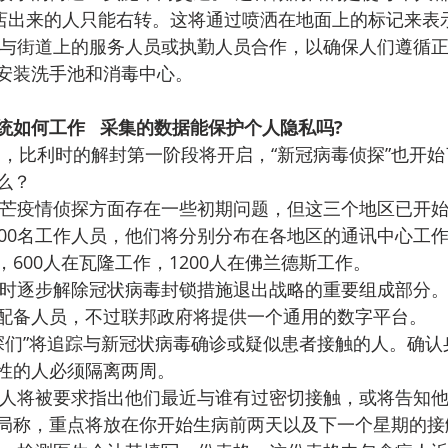
的一家商店出来的人只能右转。这将通过喷洒在地面上的标记来表
与街道上的服务人员或执勤人员合作，以确保人们遵循
安装洗手池和消毒中心。
如何工作   采集的数据能保护个人隐私吗?
起，比利时的解封第一阶段将开启，“新冠病毒侦探”也开
么？
芒疫情侦探方面存在一些初期问题，但这三个地区已开
000名工作人员，他们将分别分布在各地区的通讯中心工作
600人在瓦隆工作，1200人在佛兰德斯工作。
时逐步解除冠状病毒封锁措施退出战略的重要组成部分
配备人员，不过联邦政府将提供一个通用的数字平台。
探们”将追踪与新冠状病毒确诊或疑似患者接触的人。确认
性的人必须隔离两周。
人将被要求指出他们最近与谁有过密切接触，或将告知
局称，重点将放在你开始生病前两天以及下一个星期的接