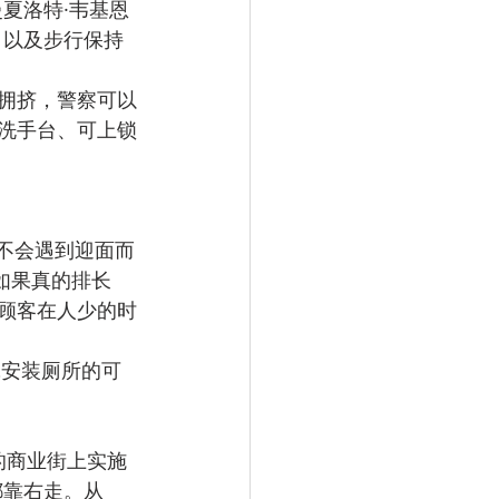
夏洛特·韦基恩
域，以及步行保持
太拥挤，警察可以
洗手台、可上锁
。
将不会遇到迎面而
如果真的排长
顾客在人少的时
究安装厕所的可
宽的商业街上实施
都靠右走。从