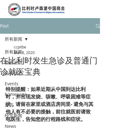
Post
所有新闻
ccpitbe
所有新闻
Mar 8, 2020
在比利时发生急诊及普通门
协会活动
诊就医宝典
会员动态
Events
特别提醒：如果近期从中国到达比利
homepage
时，并出现发烧、咳嗽、呼吸困难等症
状，请留在家里或酒店房间里- 避免与其
首页
他人有不必要的接触，前往就医前请致
经贸新闻
电医生，告知您的行程路线和症状。
News