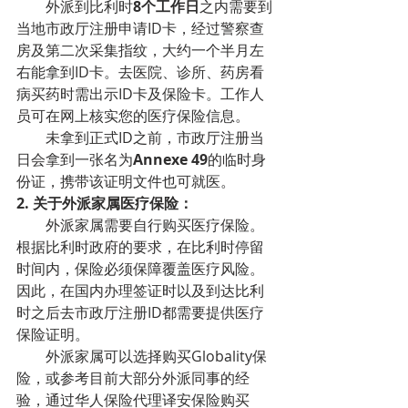
        外派到比利时
8个工作日
之内需要到
当地市政厅注册申请ID卡，经过警察查
房及第二次采集指纹，大约一个半月左
右能拿到ID卡。去医院、诊所、药房看
病买药时需出示ID卡及保险卡。工作人
员可在网上核实您的医疗保险信息。
        未拿到正式ID之前，市政厅注册当
日会拿到一张名为
Annexe 49
的临时身
份证，携带该证明文件也可就医。
2. 关于外派家属医疗保险：
        外派家属需要自行购买医疗保险。
根据比利时政府的要求，在比利时停留
时间内，保险必须保障覆盖医疗风险。
因此，在国内办理签证时以及到达比利
时之后去市政厅注册ID都需要提供医疗
保险证明。
        外派家属可以选择购买Globality保
险，或参考目前大部分外派同事的经
验，通过华人保险代理译安保险购买