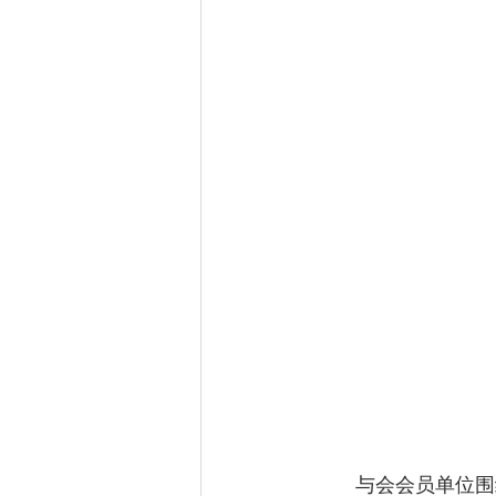
	与会会员单位围绕世纪疫情和俄乌冲突共同作用对企业生产经营带来的人工和原材料成