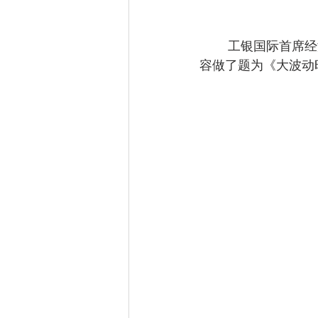
	工银国际首席经济学家王宇哲博士围绕“全球滞胀”“俄乌冲突”“美联储加息”“粮食危机”等内
容做了题为《大波动