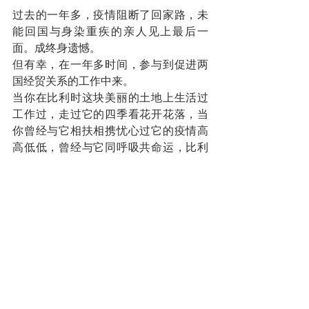
过去的一年多，疫情阻断了回家路，未
能回国与身染重疾的亲人见上最后一
面。成终身遗憾。 
但有幸，在一年多时间，参与到促进两
国经贸关系的工作中来。
当你在比利时这块美丽的土地上生活过
工作过，走过它的四季看花开花落，当
你曾经与它相扶相携忧心过它的疫情高
高低低，曾经与它同呼吸共命运，比利
时必将成为你人生不可分离的一部分。
与比利时的缘分在我家还具有了代际传
承。来过比利时的小孙女现在三岁，视
频里问她记得布鲁塞尔吗？稚嫩的声音
脱口而出：记得！赶上中比建交五十周
年这半个世纪一遇的中比关系大事件，
她也跃跃欲试要表示祝贺呢。