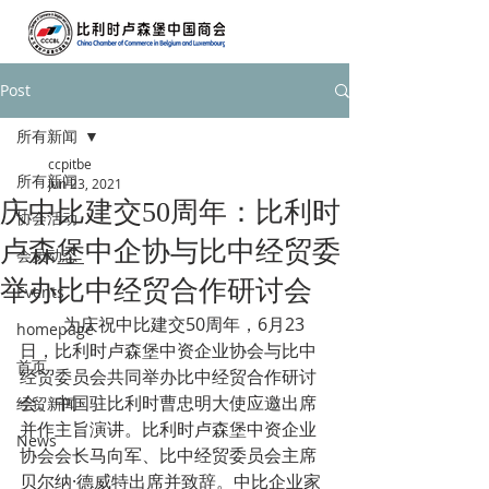
Post
所有新闻
ccpitbe
所有新闻
Jun 23, 2021
庆中比建交50周年：比利时
协会活动
卢森堡中企协与比中经贸委
会员动态
举办比中经贸合作研讨会
Events
	为庆祝中比建交50周年，6月23
homepage
日，比利时卢森堡中资企业协会与比中
首页
经贸委员会共同举办比中经贸合作研讨
会。中国驻比利时曹忠明大使应邀出席
经贸新闻
并作主旨演讲。比利时卢森堡中资企业
News
协会会长马向军、比中经贸委员会主席
贝尔纳·德威特出席并致辞。中比企业家