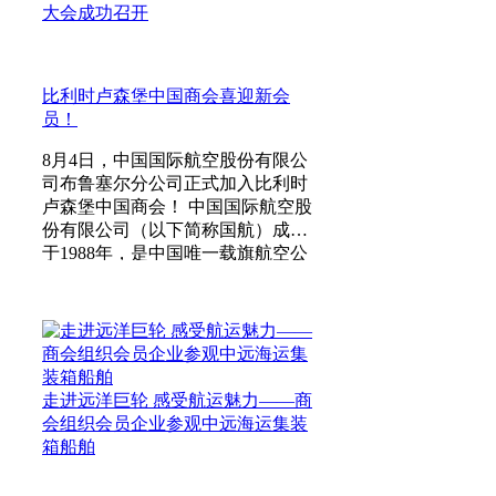
大会成功召开
比利时卢森堡中国商会喜迎新会
员！
8月4日，中国国际航空股份有限公
司布鲁塞尔分公司正式加入比利时
卢森堡中国商会！ 中国国际航空股
份有限公司（以下简称国航）成立
于1988年，是中国唯一载旗航空公
司，北京2008年奥运会和残奥会官
方航空客运合作伙伴、北京2022年
冬奥会和冬残奥会官方航空客运合
作伙伴。国航在香港、伦敦和上海
上市。 截至2025年12月31日，国航
（含控股公司）共拥有各型飞机
走进远洋巨轮 感受航运魅力——商
964架和均衡丰富的航线网络。借
会组织会员企业参观中远海运集装
箱船舶