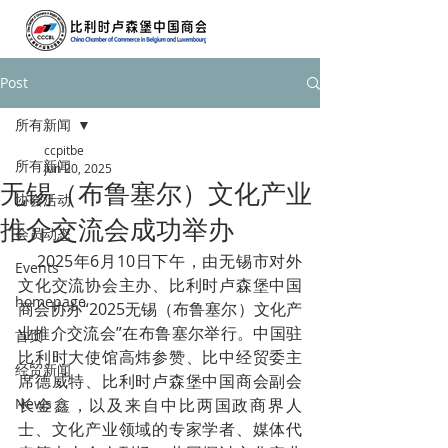
Post
所有新闻
ccpitbe
所有新闻
Jun 20, 2025
无锡（布鲁塞尔）文化产业
协会活动
推介交流会成功举办
会员动态
    2025年6月10日下午，由无锡市对外
Events
文化交流协会主办、比利时卢森堡中国
homepage
商会协办“2025无锡（布鲁塞尔）文化产
业推介交流会”在布鲁塞尔举行。中国驻
首页
比利时大使馆高炜参赞、比中经贸委主
经贸新闻
席德威特、比利时卢森堡中国商会副会
News
长金鑫，以及来自中比两国政商界人
士、文化产业领域的专家学者、媒体代