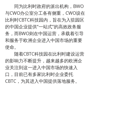
        同为比利时政府的派出机构，BWO
与CWO办公室分工各有侧重，CWO设在
比利时CBTC科技园内，旨在为入驻园区
的中国企业提供“一站式”的高效政务服
务，而BWO则在中国运营，承载着引导
和服务于欧洲企业进入中国市场的重要
使命。
        随着CBTC科技园在比利时建设运营
的影响力不断提升，越来越多的欧洲企
业关注到这一进入中国市场的快速入
口，目前已有多家比利时企业委托
CBTC，为其进入中国提供落地服务。