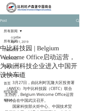
Post
所有新闻
ccpitbe
所有新闻
Apr 11, 2019
中比科技园 | Belgium
协会活动
Welcome Office启动运营，
会员动态
为欧洲科技企业进入中国开
Events
设快车道
homepage
        3月27日，由比利时瓦隆大区投资署
首页
（AWEX）与中比科技园（CBTC）联合
经贸新闻
主办的，Belgium Welcome Office运营
News
研讨会在中国武汉召开。
        国家科技部火炬中心、中国技术贸