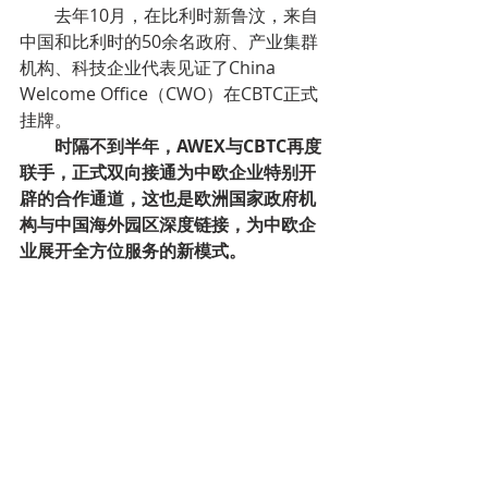
        去年10月，在比利时新鲁汶，来自
中国和比利时的50余名政府、产业集群
机构、科技企业代表见证了China 
Welcome Office（CWO）在CBTC正式
挂牌。
        时隔不到半年，AWEX与CBTC再度
联手，正式双向接通为中欧企业特别开
辟的合作通道，这也是欧洲国家政府机
构与中国海外园区深度链接，为中欧企
业展开全方位服务的新模式。