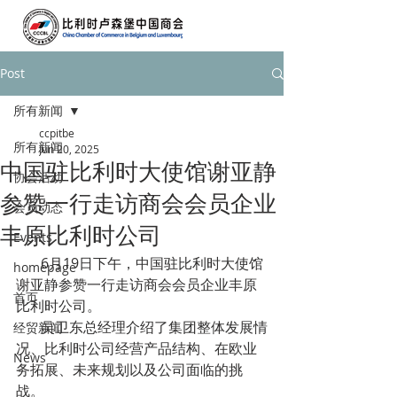
Post
所有新闻
ccpitbe
所有新闻
Jun 20, 2025
中国驻比利时大使馆谢亚静
协会活动
参赞一行走访商会会员企业
会员动态
丰原比利时公司
Events
       6月19日下午，中国驻比利时大使馆
homepage
谢亚静参赞一行走访商会会员企业丰原
首页
比利时公司。  
       吴卫东总经理介绍了集团整体发展情
经贸新闻
况、比利时公司经营产品结构、在欧业
News
务拓展、未来规划以及公司面临的挑
战。