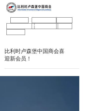
Homepage
About CCCBL
Events
Member Activity
Member Profile
News
Contact Us
比利时卢森堡中国商会喜
迎新会员！