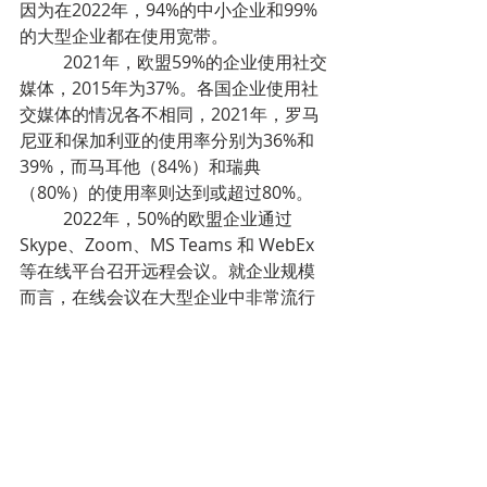
因为在2022年，94%的中小企业和99%
的大型企业都在使用宽带。
	2021年，欧盟59%的企业使用社交
媒体，2015年为37%。各国企业使用社
交媒体的情况各不相同，2021年，罗马
尼亚和保加利亚的使用率分别为36%和
39%，而马耳他（84%）和瑞典
（80%）的使用率则达到或超过80%。
	2022年，50%的欧盟企业通过 
Skype、Zoom、MS Teams 和 WebEx 
等在线平台召开远程会议。就企业规模
而言，在线会议在大型企业中非常流行
（93%），而在中小型企业中则较少
（49%）。2022年，瑞典和芬兰的在线
会议比例最高（均为 79%），超过丹麦
（78%）和马耳他（68%）。
	在电子商务方面，2022年，23%的
欧盟企业表示在上一年进行过电子销
售，2012 年这一比例为16%。