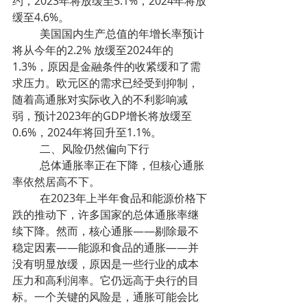
约，2023年将放缓至5.1%，2024年将放
缓至4.6%。
	美国国内生产总值的年增长率预计
将从今年的2.2% 放缓至2024年的
1.3%，原因是金融条件的收紧缓和了需
求压力。欧元区的需求已经受到抑制，
随着高通胀对实际收入的不利影响减
弱，预计2023年的GDP增长将放缓至
0.6%，2024年将回升至1.1%。
	二、风险仍然偏向下行
	总体通胀率正在下降，但核心通胀
率依然居高不下。
	在2023年上半年食品和能源价格下
跌的推动下，许多国家的总体通胀率继
续下降。然而，核心通胀——剔除最不
稳定因素——能源和食品的通胀——并
没有明显放缓，原因是一些行业的成本
压力和高利润率。它仍远高于央行的目
标。一个关键的风险是，通胀可能会比