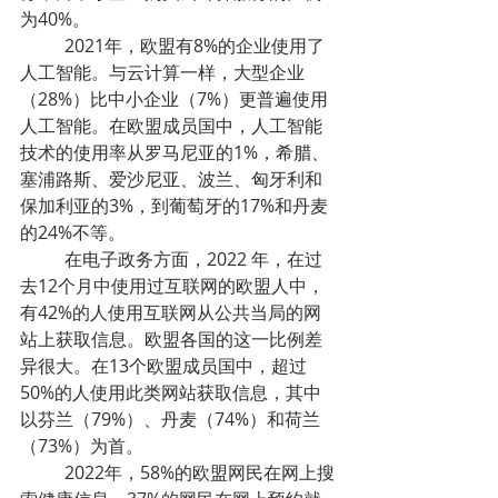
为40%。
	2021年，欧盟有8%的企业使用了
人工智能。与云计算一样，大型企业
（28%）比中小企业（7%）更普遍使用
人工智能。在欧盟成员国中，人工智能
技术的使用率从罗马尼亚的1%，希腊、
塞浦路斯、爱沙尼亚、波兰、匈牙利和
保加利亚的3%，到葡萄牙的17%和丹麦
的24%不等。
	在电子政务方面，2022 年，在过
去12个月中使用过互联网的欧盟人中，
有42%的人使用互联网从公共当局的网
站上获取信息。欧盟各国的这一比例差
异很大。在13个欧盟成员国中，超过
50%的人使用此类网站获取信息，其中
以芬兰（79%）、丹麦（74%）和荷兰
（73%）为首。
	2022年，58%的欧盟网民在网上搜