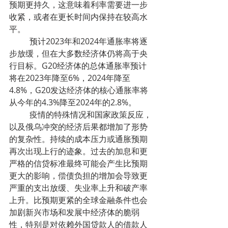
预期更持久，这意味着利率需要进一步
收紧，或者在更长时间内保持在较高水
平。
	预计2023年和2024年通胀率将逐
步放缓，但在大多数经济体仍将高于央
行目标。G20经济体的总体通胀率预计
将在2023年降至6%，2024年降至
4.8%，G20发达经济体的核心通胀率将
从今年的4.3%降至2024年的2.8%。
	疫情的特殊情况和国家政策反应，
以及俄乌冲突的经济后果都增加了形势
的复杂性。持续的成本压力或通胀预期
再次出现上行的迹象。过去的加息和更
严格的信贷标准最终可能会产生比预期
更大的影响，偿债负担的增加会导致更
严重的支出放缓、失业率上升和破产率
上升。比预期更紧的全球金融条件也会
加剧新兴市场和发展中经济体的脆弱
性，特别是对依赖外国贷款人的借款人