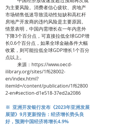
	中国经济放缓速度超过预期再次成
为主要风险。消费者信心疲软、房地产
市场销售低迷导致流动性短缺和高杠杆
房地产开发商的违约风险是主要原因。
情景表明，中国内需增长在一年内意外
下降3个百分点，可直接拉低全球GDP增
长0.6个百分点，如果全球金融条件大幅
收紧，则可能拉低全球GDP增长1个百分
点以上。
	来源：https://www.oecd-
ilibrary.org/sites/1f628002-
en/index.html?
itemId=/content/publication/1f62800
2-en#section-d1e518-37ed2a2086
※  亚洲开发银行发布《2023年亚洲发展
展望》9月更新报告：经济增长势头良
好，预测中国经济将增长4.9%