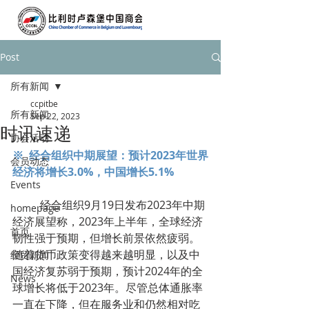
Post
所有新闻
ccpitbe
所有新闻
Sep 22, 2023
时讯速递
协会活动
※  经合组织中期展望：预计2023年世界
会员动态
经济将增长3.0%，中国增长5.1%
Events
	经合组织9月19日发布2023年中期
homepage
经济展望称，2023年上半年，全球经济
首页
韧性强于预期，但增长前景依然疲弱。
随着货币政策变得越来越明显，以及中
经贸新闻
国经济复苏弱于预期，预计2024年的全
News
球增长将低于2023年。尽管总体通胀率
一直在下降，但在服务业和仍然相对吃