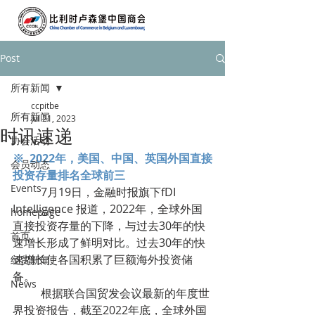
Post
所有新闻
ccpitbe
所有新闻
Jul 21, 2023
时讯速递
协会活动
※  2022年，美国、中国、英国外国直接
会员动态
投资存量排名全球前三
Events
	7月19日，金融时报旗下fDI 
Intelligence 报道，2022年，全球外国
homepage
直接投资存量的下降，与过去30年的快
首页
速增长形成了鲜明对比。过去30年的快
速增长使各国积累了巨额海外投资储
经贸新闻
备。
News
	根据联合国贸发会议最新的年度世
界投资报告，截至2022年底，全球外国