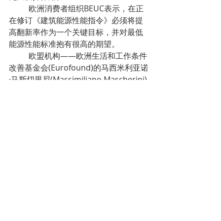
	欧洲消费者组织BEUC表示，在正
在修订《建筑能源性能指令》必须将提
高翻新率作为一个关键目标，并对最低
能源性能标准抱有很高的期望。
	欧盟机构——欧洲生活和工作条件
改善基金会(Eurofound)的马西米利亚诺
·马斯切里尼(Massimiliano Mascherini)
说，更好的沟通也很有必要，以提高人
们对翻新好处的认识。
他指出，可持续住房对于实现欧盟的气
候目标至关重要，但在欧盟和国家层面
采取的措施应避	免扩大不平等。
	能源权力联盟协调员基兰·普拉迪普
（Kieran Pradeep）警告说，“能源贫困
是一个结构性、系统性问题，需要政治
决策”。
	弱势群体
	欧洲经济和社会委员会强调，低收