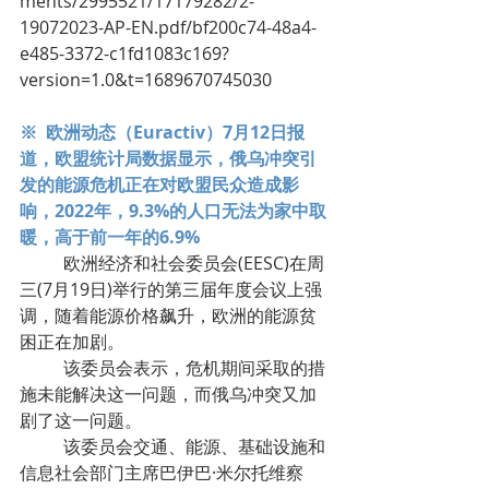
ments/2995521/17179282/2-
19072023-AP-EN.pdf/bf200c74-48a4-
e485-3372-c1fd1083c169?
version=1.0&t=1689670745030
※  欧洲动态（Euractiv）7月12日报
道，欧盟统计局数据显示，俄乌冲突引
发的能源危机正在对欧盟民众造成影
响，2022年，9.3%的人口无法为家中取
暖，高于前一年的6.9%
	欧洲经济和社会委员会(EESC)在周
三(7月19日)举行的第三届年度会议上强
调，随着能源价格飙升，欧洲的能源贫
困正在加剧。
	该委员会表示，危机期间采取的措
施未能解决这一问题，而俄乌冲突又加
剧了这一问题。
	该委员会交通、能源、基础设施和
信息社会部门主席巴伊巴·米尔托维察