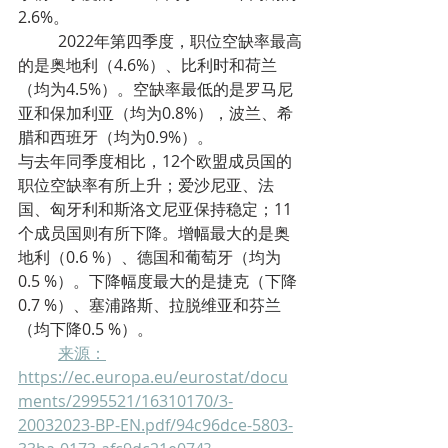
2.6%。
	2022年第四季度，职位空缺率最高
的是奥地利（4.6%）、比利时和荷兰
（均为4.5%）。空缺率最低的是罗马尼
亚和保加利亚（均为0.8%），波兰、希
腊和西班牙（均为0.9%）。
与去年同季度相比，12个欧盟成员国的
职位空缺率有所上升；爱沙尼亚、法
国、匈牙利和斯洛文尼亚保持稳定；11
个成员国则有所下降。增幅最大的是奥
地利（0.6 %）、德国和葡萄牙（均为
0.5 %）。下降幅度最大的是捷克（下降
0.7 %）、塞浦路斯、拉脱维亚和芬兰
（均下降0.5 %）。
	来源：
https://ec.europa.eu/eurostat/docu
ments/2995521/16310170/3-
20032023-BP-EN.pdf/94c96dce-5803-