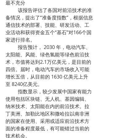
最不充分
	该报告评估了各国对前沿技术的准
备情况，提出了“准备度指数”，根据信息
通信技术的部署、技能、研发活动、工
业活动和获得资金五个“基石”对166个国
家进行排名。  
	报告预计， 2030 年，电动汽车、
太阳能、风能、绿色氢能等绿色前沿技
术，市值将达到2.1万亿美元，是目前的
四倍。届时，电动汽车的市场收入可能
增长五倍，从目前的 1630 亿美元上升
至 8240亿美元。
	指数显示，较少发展中国家有能力
使用包括区块链、无人机、基因编辑、
纳米技术、太阳能在内的前沿技术。拉
丁美洲、加勒比地区和撒哈拉以南非洲
的国家在使用、采用或适应前沿技术方
面的准备程度最低，有可能错过当前的
技术机会。