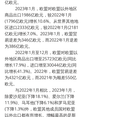
亿欧元。
	2023年1月，欧盟对欧盟以外地区
商品出口1986亿欧元，较2022年1月
(1796亿欧元)增长10.6%。从世界其他地
区进口2333亿欧元，较2022年1月(2181
亿欧元)增长7.0%。2023年1月，欧盟贸
易逆差为346亿欧元，而2022年1月逆差
为386亿欧元。
	2022年1月至12月，欧盟对欧盟以
外地区商品出口增至25723亿欧元(同比
增长17.9%)，进口增至30044亿欧元(同
比增长41.3%)。2022年，欧盟贸易逆差
为4321亿欧元，而2021年为顺差550亿
欧元。
	与2022年1月相比，2023年1月，
除爱沙尼亚(下降18.1%)、爱尔兰(下降
11.9%)、马耳他(下降6.1%)和罗马尼亚
(下降1.3%)外，欧盟其他成员国对欧盟
以外出口都有所增长。增幅最高的是斯