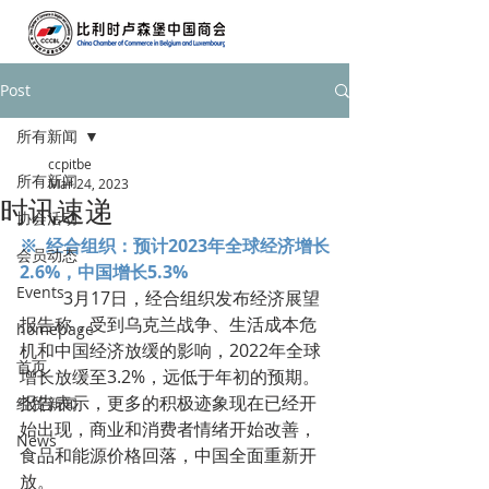
Post
所有新闻
ccpitbe
所有新闻
Mar 24, 2023
时讯速递
协会活动
※  经合组织：预计2023年全球经济增长
会员动态
2.6%，中国增长5.3%
Events
	3月17日，经合组织发布经济展望
报告称，受到乌克兰战争、生活成本危
homepage
机和中国经济放缓的影响，2022年全球
首页
增长放缓至3.2%，远低于年初的预期。
报告表示，更多的积极迹象现在已经开
经贸新闻
始出现，商业和消费者情绪开始改善，
News
食品和能源价格回落，中国全面重新开
放。