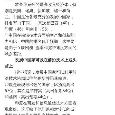
	准备最充分的是高收入经济体，特
别是美国、瑞典、新加坡、瑞士和荷
兰。中国是准备最充分的发展中国家，
排名35（下同），其次是巴西（40）、
印度（46）和南非（56）。
与中国在前沿技术方面的生产和创新能
力相比，中国的排名低于预期，这主要
是由于互联网覆	盖率和宽带速度方面的
城乡差距。
发展中国家可以在前沿技术上迎头
赶上
	报告强调，发展中国家可以利用前
沿技术跨越以往的创新并迅速前进。
印度是表现最出色的国家，比预期高出
67位，其次是菲律宾（高出预期54位）
和越南（高出预期44位）。
	印度在研发和信息通信技术方面表
现良好。这反映了他们以相对较低的成