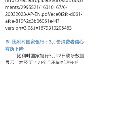
https://ec.europa.eu/eurostat/docu
ments/2995521/16310167/6-
20032023-AP-EN.pdf/ece0f2fc-d061-
afce-819f-2c3b06061e44?
version=3.0&t=1679310206463
※  比利时国家银行：3月份消费者信心
有所下降
	比利时国家银行3月22日调研数据
显示，在经历了四个月不间断增长后，
家庭消费者信心在3月份有所减弱，略低
于其长期平均水平。
	家庭消费者下调了对未来12个月的
总体经济形势的预期，对未来失业率上
升的担心有所增加。此外，家庭消费者
提高了储蓄意愿，对自身财务状况的预
期保持稳定。
	来源：
https://www.nbb.be/doc/dq/f/dq3/his