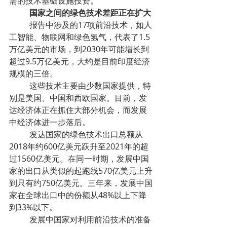
需的技术基础设施投资。
	国家之间的绿色技术差距正在扩大
	报告中涉及的17项前沿技术，如人
工智能、物联网和绿色氢气，代表了1.5
万亿美元的市场，到2030年可能增长到
超过9.5万亿美元，大约是目前印度经济
规模的三倍。
	这些技术主要由少数国家提供，特
别是美国、中国和西欧国家。目前，发
达经济体正在抓住大部分机会，而发展
中经济体进一步落后。
	发达国家的绿色技术出口总额从
2018年约600亿美元跃升至2021年的超
过1560亿美元。在同一时期，发展中国
家的出口从类似的起跑线570亿美元上升
到只有约750亿美元。三年来，发展中国
家在全球出口中的份额从48%以上下降
到33%以下。
	发展中国家对利用前沿技术的准备