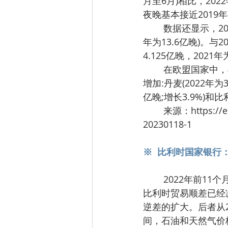
月至6月)相比，20
夜晚基本接近2019年
	数据还显示，2022年国际客人的过夜数已接近2019年的水平(2022年为11.9亿晚，2019
年为13.6亿晚)。与
4.125亿晚，2021年
	在欧盟国家中，与2019年相比，有三个成员国的国内外游客在2022年度过的夜晚数有所
增加:丹麦(2022年为3
亿晚;增长3.9%)和比
	来源：https://ec.europa.eu/eurostat/web/products-eurostat-news/w/DDN-
20230118-1
※  比利时国家银行
	2022年前11个月，货物出口平均增长31.9%，进口增长35.7%。2022年1月至11月期间，
比利时贸易顺差已经减
逆差的扩大。后者从2
间，石油和天然气价