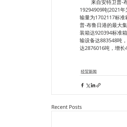
	来自安特卫普-布鲁日港的信息显示，2022年，安特卫普-布鲁日港与中国大陆的运输量达
19294909吨(20
输量为1702117标
普-布鲁日港的最大集
装箱达920394标
输设备达883548吨
达2876016吨，增长
经贸新闻
Recent Posts