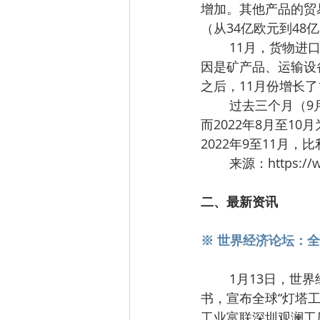
增加。其他产品的贸
（从34亿欧元到48
	11月，货物进口增长继续放缓（12.1%，2022年9月和10月分别为36.4%和14.2%），原
因是矿产品、运输设
之后，11月份增长了
	过去三个月（9月、10月和11月）的外贸平均增幅也在放缓，无论是出口方面（25.2%，
而2022年8月至10月
2022年9至11月，
	来源：https://w
二、最新资讯
※ 世界经济论坛：全
	1月13日，世界经济论坛发布《全球灯塔网络：塑造世界第四次工业革命新篇章》白皮
书，宣布全球“灯塔
工业富联深圳观澜工