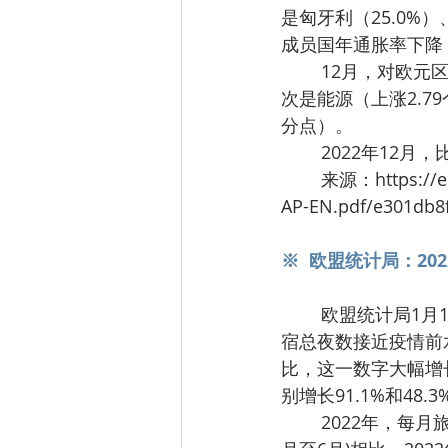
是匈牙利（25.0%）
成员国年通胀率下降
	12月，对欧元区年度通胀率贡献最大的是食品、酒精和烟草（上涨2.88个百分点），其
次是能源（上涨2.7
分点）。
	2022年12月
	来源：https://ec.europa.eu/eurostat/documents/2995521/15725179/2-18012023-
AP-EN.pdf/e301db8
※  欧盟统计局：2
	欧盟统计局1月18日数据显示，欧盟旅游业似乎正在从疫情中强劲反弹。2022年，旅游住
宿总夜数接近疫情前水平(
比，这一数字大幅增长(2
别增长91.1%和48.3
	2022年，每月旅游数字持续增长，最终接近2019年相应月份的水平。与2019年上半年(1