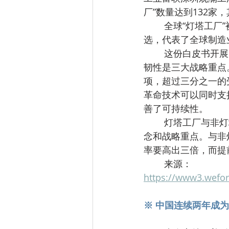
厂”数量达到132家
	全球“灯塔工厂”被称为“世界最先进的工厂”，由世界经济论坛和麦肯锡咨询公司共同遴
选，代表了全球制造
	这份白皮书开展的一项调查显示，在所有行业和地区的受访者中，生产力、可持续性和
韧性是三大战略重点
项，超过三分之一的
革命技术可以同时支
善了可持续性。
	灯塔工厂与非灯塔工厂的主要的差别不在于规模、行业、地域或外部条件，而是在于观
念和战略重点。与非
率要高出三倍，而提
	来源：
https://www3.wefo
※ 中国连续两年成