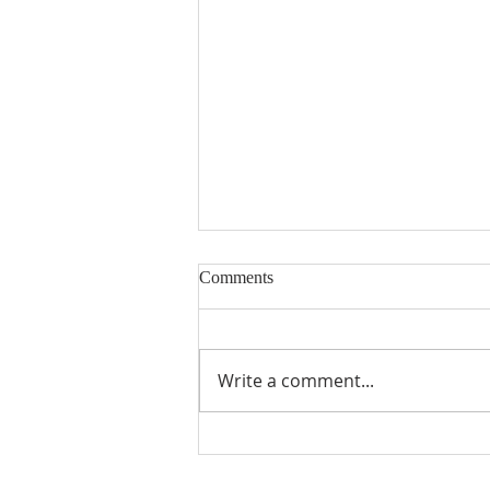
时迅速递2026年第30期（总第
Comments
195期）
比利时能源价格上涨，消费者被建
议暂缓签订固定价格合同 布鲁塞
Write a comment...
尔时报8月7日报道，随着8月能源
价格继续上涨，比利时消费者权益
组织Testachats建议消费者不要
急于转为固定价格合同。 在瓦隆