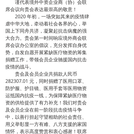
        谨代表境外中资企业商（协）会联
席会议向贵会表达最崇高的敬意！
        2020 年初，一场突如其来的疫情肆
虐中华大地，牵动着社会各界的心，举
国上下同舟共济，凝聚起抗击病魔的强
大合力。贵会第一时间响应境外商会联
席会议办公室的倡议，充分发挥自身优
势，自发自愿开展紧缺医疗物资的筹集
捐赠工作，带领会员企业驰援国内抗击
疫情的战斗。
        贵会及会员企业共捐款人民币
282307.01 元，同时捐赠了医用口罩、
防护服、护目镜、医用手套等医用物资
运抵国内抗疫一线，为保障紧缺医疗物
资的供给提供了有力补充！我们对贵会
及会员企业在前一阶段抗击疫情斗争
中，以善行担起守望相助的社会责任、
用义举彰显一方有难、八方支援的家国
情怀，表示高度赞赏和衷心感谢！联席