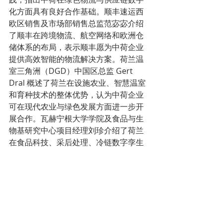
化方面具有良好合作基础。顺丰速运西
欧区销售及市场部销售总监范宓宓介绍
了顺丰在跨境物流、航空网络和欧洲仓
储体系的布局，表示顺丰愿为中荷企业
提供高效智能的物流解决方案。荷兰温
室三角洲（DGD）中国区总监 Gert 
Dral 概述了荷兰在设施农业、智慧温室
和育种技术的整体优势，认为中荷企业
可在现代农业与绿色发展方面进一步开
展合作。瓦赫宁根大学学院及食品与生
物基研究中心项目经理刘珍介绍了荷兰
在食品科技、采后处理、冷链数字孪生
和绿色供应链方面的研究方向，强调科
研合作在推动农业可持续发展中的重要
作用。寿光蔬菜产业集团荷兰公司经理 
Maarten Kalusche 介绍了在荷兰推进设
施农业、种业研发和绿色生产的整体布
局。中国工商银行（欧洲）阿姆斯特丹