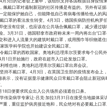
4月3日的记者会上重申，该组织支持各国根据自身疫情
，佩戴口罩对遏制新冠的社区传播是有益的。另外有证据
一定能保护她自己，但能降低自己将病毒传播给他人的风
戴口罩的看法发生转变。4月3日，德国疾病防控机构罗伯
即使没有症状，也应该在公共场合佩戴口罩，减少通过咳
险。3月31日，德国耶拿市政府称未来一周内将出台“口罩
交和进入人流量大的建筑时戴口罩，或用围巾等织物遮住
国家医学科学院也开始建议全民戴口罩。
令戴口罩的西欧国家。奥地利总理库尔茨要求每个公民
4月1日开始施行，政府在超市入口处发放口罩。
地利维也纳，奥地利总理库尔茨戴口罩出席会议。
坚持不戴口罩。4月3日，在英国卫生部的疫情发布会上
塔姆表示，没有证据显示健康民众日常戴口罩会阻止新冠病
”。
月18日便要求民众出入公共场所必须遮住口鼻。
学传染病学专家让-吕克·加拉3月31日在接受当地媒体采
严重，重症监护病房接近饱和，民众绝对有必要戴上口罩