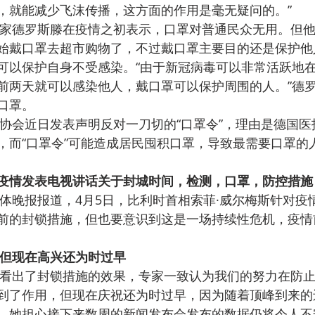
，就能减少飞沫传播，这方面的作用是毫无疑问的。”
家德罗斯滕在疫情之初表示，口罩对普通民众无用。但
始戴口罩去超市购物了，不过戴口罩主要目的还是保护他
可以保护自身不受感染。“由于新冠病毒可以非常活跃地
前两天就可以感染他人，戴口罩可以保护周围的人。”德
口罩。
协会近日发表声明反对一刀切的“口罩令”，理由是德国医
，而“口罩令”可能造成居民囤积口罩，导致最需要口罩的
疫情发表电视讲话关于封城时间，检测，口罩，防控措施
体晚报报道，4月5日，比利时首相索菲·威尔梅斯针对疫
前的封锁措施，但也要意识到这是一场持续性危机，疫情
但现在高兴还为时过早
看出了封锁措施的效果，专家一致认为我们的努力在防
到了作用，但现在庆祝还为时过早，因为随着顶峰到来的
，她担心接下来数周的新闻发布会发布的数据仍将令人不