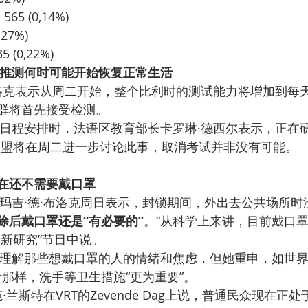
 565 (0,14%)
127%)
5 (0,22%)
推测何时可能开始恢复正常生活
洛克表示从周二开始，整个比利时的测试能力将增加到每天10
群将首先接受检测。
日程安排时，法语区教育部长卡罗琳·德西尔表示，正在
联盟将在周二进一步讨论此事，取消考试并非没有可能。
在还不需要戴口罩
玛吉·德·布洛克周日表示，封锁期间，外出去公共场所时
除后戴口罩还是“有必要的”
。“从科学上来讲，目前戴口
最新研究”节目中说。
理解那些想戴口罩的人的情绪和焦虑，但她重申，如世
针那样，洗手等卫生措施“更为重要”。
·兰斯特在VRT的Zevende Dag上说，普通民众现在正