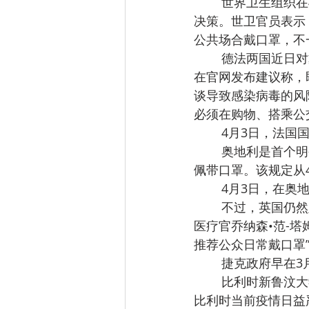
世界卫生组织在
决策。世卫官员表示
公共场合戴口罩，不
德法两国近日对
在官网发布建议称，
谈导致感染病毒的风
必须在购物、搭乘公
4月3日，法国
奥地利是首个明
佩带口罩。该规定从
4月3日，在奥
不过，英国仍然
医疗官乔纳森•范-
推荐公众日常戴口罩
捷克政府早在3
比利时新鲁汶大
比利时当前疫情日益