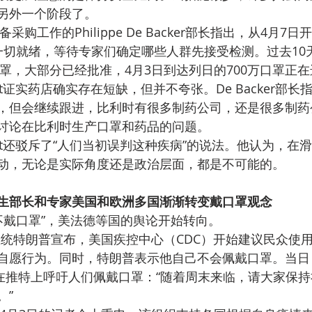
另外一个阶段了。
采购工作的Philippe De Backer部长指出，从4月7
一切就绪，等待专家们确定哪些人群先接受检测。过去10
口罩，大部分已经批准，4月3日到达列日的700万口罩正
Ranst证实药店确实存在短缺，但并不夸张。De Backer部
，但会继续跟进，比利时有很多制药公司，还是很多制药
讨论在比利时生产口罩和药品的问题。
 Ranst还驳斥了“人们当初误判这种疾病”的说法。他认为，
动，无论是实际角度还是政治层面，都是不可能的。
生部长和专家美国和欧洲多国渐渐转变戴口罩观念
不戴口罩”，美法德等国的舆论开始转向。
总统特朗普宣布，美国疾控中心（CDC）开始建议民众使用
自愿行为。同时，特朗普表示他自己不会佩戴口罩。当日
普在推特上呼吁人们佩戴口罩：“随着周末来临，请大家保
。”