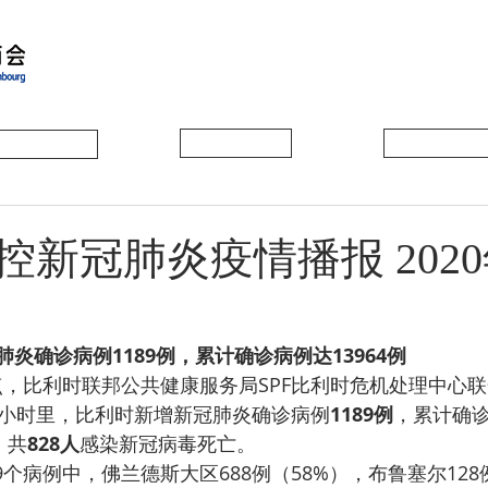
会员动态
会员风采
协会活动
新冠肺炎疫情播报 2020
炎确诊病例1189例，累计确诊病例达13964例
1点，比利时联邦公共健康服务局SPF比利时危机处理中心
4小时里，比利时新增新冠肺炎确诊病例
1189例
，累计确
，共
828人
感染新冠病毒死亡。
9个病例中，佛兰德斯大区688例（58%），布鲁塞尔128