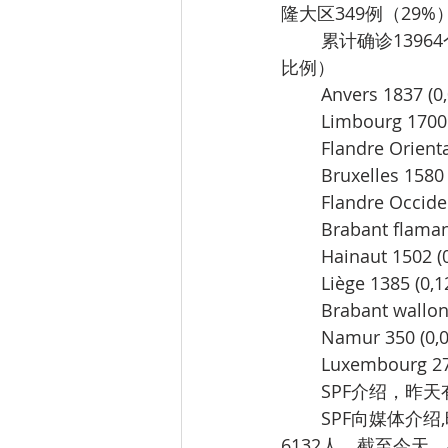
隆大区349例（29
累计确诊139
比例）
Anvers 1837 (0
Limbourg 1700 
Flandre Orienta
Bruxelles 1580
Flandre Occide
Brabant flaman
Hainaut 1502 (
Liège 1385 (0,
Brabant wallon
Namur 350 (0,
Luxembourg 27
SPF介绍，昨
SPF向媒体介绍
6132人。截至今天