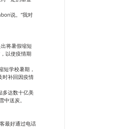
贴，以使疫情期
及时补回因疫情
雪中送炭。