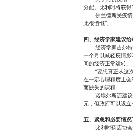
分配。比利时将获得3
        佛兰德斯受疫情影响严重，但事实上我们得到的‘救助’并不是合理的。Jambon说。“我对
此很愤慨”。
四、经济学家建议给每
        经济学家吉尔特·诺埃尔斯（Geert Noels）在比利时当地媒体De Tijd上提出将暑假缩短
一个月以减轻疫情影
间的经济正常运转。
        “要想真正从这次寒冬中走出，这样的措施是很有必要的”。诺埃尔斯表示缩短学校暑期，
在一定心理程度上会
而缺失的课程。
        诺埃尔斯还建议佛兰芒政府每月向每个家庭补贴1,000欧元。虽然这笔补贴多达数十亿美
元，但政府可以设立
五、紧急和必要情况
        比利时药店协会（APB）发布公告，表示为了防止新冠病毒传播，要求顾客最好通过电话