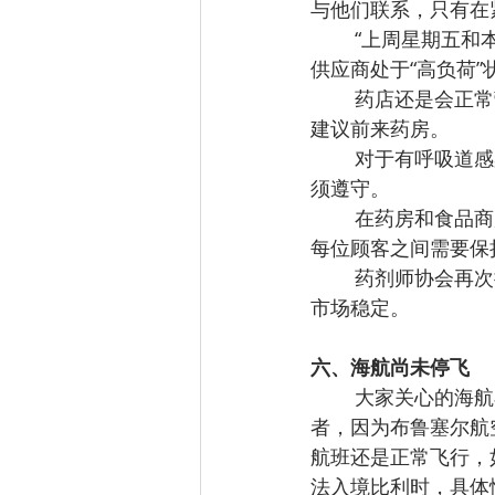
与他们联系，只有在
        “上周星期五和本周二，特别是周二这天，人们的应激式恐慌使我们每个药店的药剂师及
供应商处于“高负荷”
        药店还是会正常营业的，但会采取一些措施。例如，通过电话提前预约，非特殊情况不
建议前来药房。
        对于有呼吸道感染症状的人群（如咳嗽、发烧、打喷嚏、流感和喉咙痛）来说这一点必
须遵守。
        在药房和食品商店中所有顾客都必须遵守店内规则，每10平方米内只允许1个人，同时，
每位顾客之间需要保持
        药剂师协会再次提醒市民不要服用“不必要的药品”，例如扑热息痛。这将有效保护供应和
市场稳定。
六、海航尚未停飞
        大家关心的海航布鲁塞尔-北京航线航班情况，海航布鲁塞尔办事处负责人告诉本报记
者，因为布鲁塞尔航
航班还是正常飞行，
法入境比利时，具体