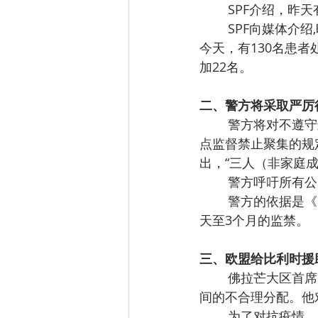
        S
        SPF向媒体介绍,昨天有187人住进医院，疫情爆发以来，共有634名患者入院治疗。截至
今天，有130名患
加22名。
二、警方将采取严厉
        警方将对不遵守封城措施的市民采取严厉行动。今天上午，各地警察局一致同意，将重
点监督禁止聚集的规
出，“三人（非家庭成
        
        警方的依据是《民事安全法》第182条的规定，违规行为将处以26至500欧元的罚款或8
天至3个月的监禁。
三、欧盟给比利时援
        佛拉芒大区首席大臣Jambon近日在佛拉芒大区议会上指出，反对欧盟基金在防控疫情期
间的不合理分配。他
        为了对抗疫情，欧盟设立了一个特别的疫情基金。每个会员国都能从中得到一定的基金