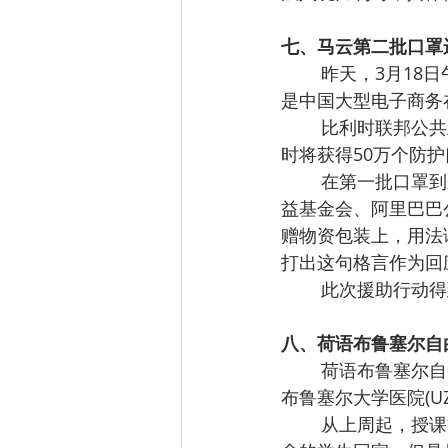
七、马云第二批口罩
        昨天，3月18日午间，来自中国的第二批防护口罩顺利抵达列日机场，此次口罩的捐赠人
是中国大型电子商务
        比利时联邦公共卫生部长Maggie De Block曾公开宣布，为了应对新冠病毒的挑战，比利
时将获得50万个防
        在第一批口罩到来时，Maggie De Block在社交媒体发文表示感谢。 3月16日晚，马云公
益基金会、阿里巴巴
赠物资包装上，用法
打出这句格言作为回
        此
八、荷语布鲁塞尔自
        荷语布鲁塞尔自由大学 (VUB)强制住在所有学校宿舍的学生回家，但该规定不包括目前在
布鲁塞尔大学医院(UZ 
        从上周起，授课方式切换到远程网课形式，荷语布鲁塞尔自由大学建议所有住在学生宿