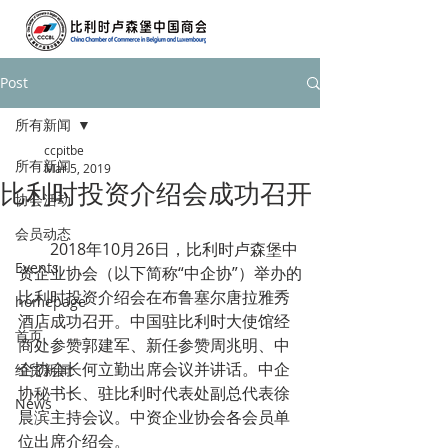
Post
所有新闻
ccpitbe
所有新闻
Mar 5, 2019
比利时投资介绍会成功召开
协会活动
会员动态
        2018年10月26日，比利时卢森堡中
Events
资企业协会（以下简称“中企协”）举办的
比利时投资介绍会在布鲁塞尔唐拉雅秀
homepage
酒店成功召开。中国驻比利时大使馆经
首页
商处参赞郭建军、新任参赞周兆明、中
企协会长何立勤出席会议并讲话。中企
经贸新闻
协秘书长、驻比利时代表处副总代表徐
News
晨滨主持会议。中资企业协会各会员单
位出席介绍会。