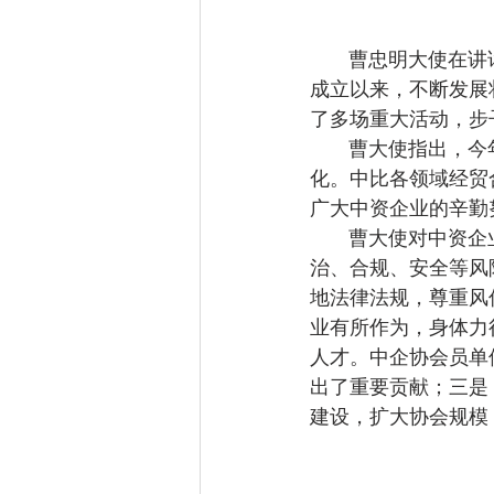
       曹忠明大使在讲话中对中企协在过去一年取得的进步表示衷心祝贺。曹大使指出，中企协
成立以来，不断发展
了多场重大活动，步
       曹大使指出，今年来，中比关系不断向好，双边高层交往势头良好，政治互信进一步深
化。中比各领域经贸
广大中资企业的辛勤
       曹大使对中资企业和中企协提出三点希望：一是，希望企业树立总体安全观，切实防范政
治、合规、安全等风
地法律法规，尊重风
业有所作为，身体力
人才。中企协会员单
出了重要贡献；三是
建设，扩大协会规模