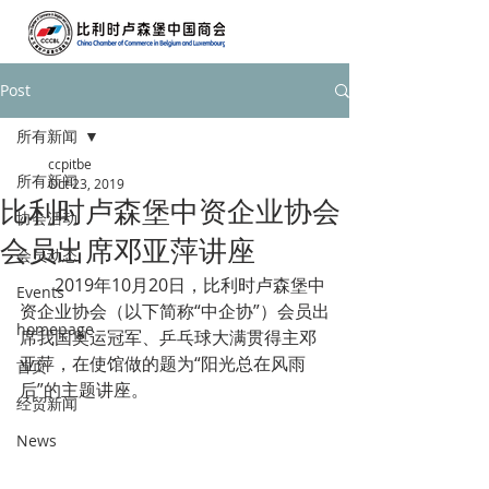
Post
所有新闻
ccpitbe
所有新闻
Oct 23, 2019
比利时卢森堡中资企业协会
协会活动
会员出席邓亚萍讲座
会员动态
        2019年10月20日，比利时卢森堡中
Events
资企业协会（以下简称“中企协”）会员出
homepage
席我国奥运冠军、乒乓球大满贯得主邓
亚萍，在使馆做的题为“阳光总在风雨
首页
后”的主题讲座。
经贸新闻
News