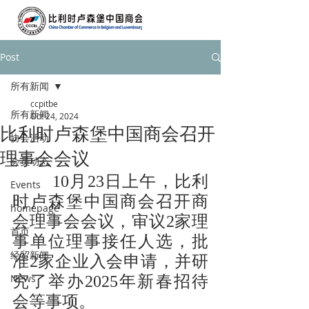
Post
所有新闻
ccpitbe
所有新闻
Oct 24, 2024
比利时卢森堡中国商会召开
协会活动
理事会会议
会员动态
        10月23日上午，比利
Events
时卢森堡中国商会召开商
homepage
会理事会会议，审议2家理
首页
事单位理事接任人选，批
经贸新闻
准2家企业入会申请，并研
News
究了举办2025年新春招待
会等事项。