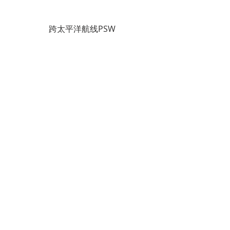
跨太平洋航线PSW
OOCL 东方海外
        据悉，针对近期的情况，东方海外
对亚洲、欧洲、美洲，拉丁美洲和非洲
等多个航线及港口船期作出了调整。
        以下是该船公司的空班时刻表和备
选方案，供您参考以便及时安排出货等
事宜。
        ※点击表格图片可放大查看