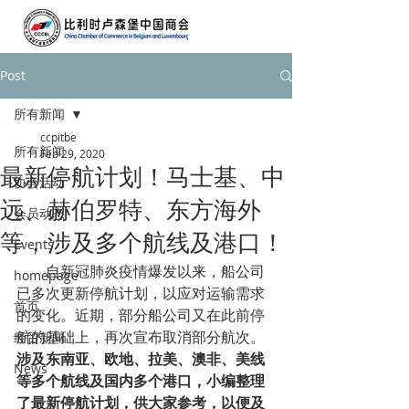
Post
所有新闻
ccpitbe
所有新闻
Feb 29, 2020
最新停航计划！马士基、中
协会活动
远、赫伯罗特、东方海外
会员动态
等，涉及多个航线及港口！
Events
        自新冠肺炎疫情爆发以来，船公司
homepage
已多次更新停航计划，以应对运输需求
首页
的变化。近期，部分船公司又在此前停
航的基础上，再次宣布取消部分航次。
经贸新闻
涉及东南亚、欧地、拉美、澳非、美线
News
等多个航线及国内多个港口，小编整理
了最新停航计划，供大家参考，以便及