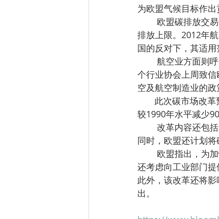
为欧盟气候目标作出
        欧盟碳排放交易体系自2005年启动以来，对超过一万家能源和工业设施设定逐步收紧的
排放上限。2012
国的反对下，其适用
        航空业方面则呼吁欧盟维持现行范围。包括欧洲多家航空公司与机场行业组织在内的五
个行业协会上周致信
空及航空制造业的政
       此次碳市场改革预计于7月15日公布，目标是与欧盟新的气候目标保持一致，即到2040年
较1990年水平减少
        改革内容还包括放缓年度减排节奏，以避免在现行制度下于2039年将排放上限降至零。
同时，欧盟还计划将
        欧盟指出，为加快可再生能源及本土能源投资，需要提供“可预测的碳市场信号”。委员会
还考虑向工业部门提
此外，该改革还将影
出。