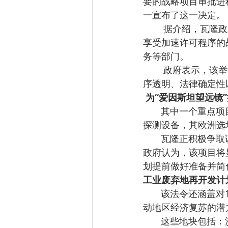
要的战略项目审批进程。
一宣布了这一决定。
        据介绍，瓦隆政府已通过一项法令草案，对区域空间规划法规进行修订，以明确识别可
享受加速许可程序的
务等部门。
        政府表示，该举措旨在加快对瓦隆经济、科研与工业未来至关重要的项目，同时确保程
序透明、法律确定性
 为“爱因斯坦望远镜
       其中一个重点项目是“爱因斯坦望远镜”（Einstein Telescope），这是一台下一代引力波
探测设备，其欧洲选址
       瓦
政府认为，该项目将
划提前做好准备并简
工业废弃地再开发计
       该法令还涵盖对10个大型工业废弃地的再开发规划，每个项目面积至少10公顷，具备推
动地区经济复苏的潜
       这些地块包括：沙勒罗瓦的Carsid、Gosselies的Caterpillar工厂遗址、欧佩（Oupeye）