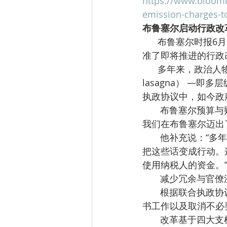
https://www.bloomb
emission-charges-to
布鲁塞尔启动行政改
      布鲁塞尔时报6月8日报道，布鲁塞尔政府上周迈出简化和现代化行政体系的重要一步，批
准了即将推进的行政
      多年来，政治人物与市民一直批评比利时首都存在所谓“制度千层面”（institutional 
lasagna） —
执政协议中，如今政
       布鲁塞尔预算与财政部长、同时负责公务员事务的Dirk De Smedt表示：“通过这一决定，
我们在布鲁塞尔迈出
       他补充说：“多年来，人们一直在讨论加强协作、减少碎片化、提升治理效率。今天我们
把这些话变成行动。
使用纳税人的资金。
       减少冗余与官
       根据联合执政协议，行政改革的目标是为市民、企业和创业者带来切实改善，包括减少文
书工作以及取消不必
       改革基于四大支柱推进，其中“第一支柱”（Pillar 1）已于上周五在布鲁塞尔政府二读中获