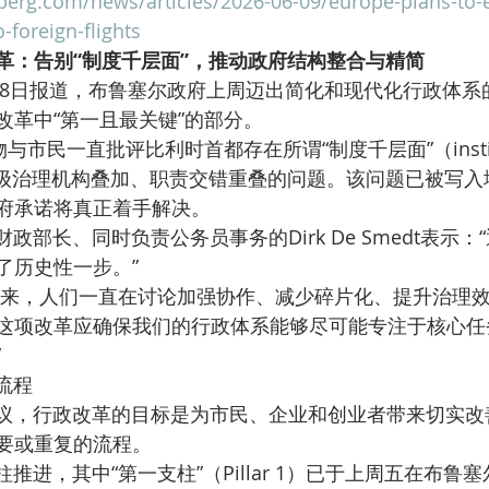
erg.com/news/articles/2026-06-09/europe-plans-to-
-foreign-flights
革：告别“制度千层面”，推动政府结构整合与精简
改革中“第一且最关键”的部分。
即多层级治理机构叠加、职责交错重叠的问题。该问题已被写
府承诺将真正着手解决。
了历史性一步。”
这项改革应确保我们的行政体系能够尽可能专注于核心任
”
僚流程
要或重复的流程。