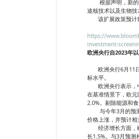
        根据声明，新的投资审查范围还将涵盖先进材料、纳米技术、传感与导航技术、医疗用
途核技术以及生物技
       该扩
https://www.bloomb
investment-screenin
欧洲央行自2023年
       欧洲央行6月11日宣布，将三项关键利率上调25个基点，以确保通胀在中期稳定于2%的目
标水平。
       欧洲央行表示，中东地区战争正在带来新的通胀压力。根据欧元系统工作人员最新预测，
在基准情景下，欧元区总
2.0%。剔除能源和食
        与今年3月的预测相比，欧洲央行上调了2026年和2027年的通胀预期，主要原因是能源
价格上涨，并预计相
       经济增长方面，欧洲央行预计欧元区经济2026年增长0.8%，2027年增长1.2%，2028年增
长1.5%。与3月预