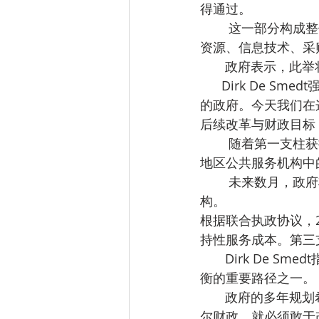
得通过。
        这一部分构成整体行政改革的基础，将多个支持性服务整合为一个共享结构，包括人力
资源、信息技术、采
       政
      Dirk De Smedt强调：“布鲁塞尔需要更少的碎片化、更多的合作，以及一个真正履行职责
的政府。今天我们在
后续改革与财政目标
        随着第一支柱获批，第二支柱（Pillar 2）也逐渐进入实施阶段。该部分将整合布鲁塞尔
地区公共服务机构中
        未来数月，政府将继续推进具体实施工作，目标是在今年夏季前基本确定新的行政结
构。
根据联合执政协议，
持性服务成本。第三
       Dirk De Smedt指出，这项改革不仅是组织结构调整，更是实现布鲁塞尔到2029年财政平
衡的重要路径之一。
       政府的多年规划希望通过提升效率实现显著节省。他表示：“如果要可持续地修复布鲁塞
尔财政，就必须敢于