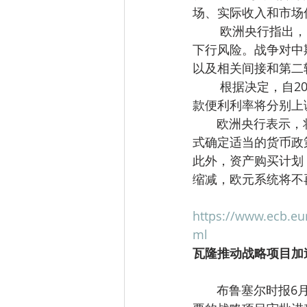
场、实际收入和市场
        欧洲央行指出，当前经济前景仍存在较大不确定性，通胀面临上行风险，经济增长面临
下行风险。战争对中
以及相关间接和第二
        根据决定，自2026年6月17日起，欧洲央行存款便利利率、主要再融资操作利率和边际贷
款便利利率将分别上调至2
       欧洲央行表示，将继续密切关注经济和金融数据变化，采取依赖数据、逐次会议决策的方
式确定适当的货币政
此外，资产购买计划
缩减，欧元系统将不
https://www.ecb.e
ml
瓦隆推动战略项目加
       布鲁塞尔时报6月8日报道，瓦隆大区正通过加强措施，加快并保障对其经济再开发至关重