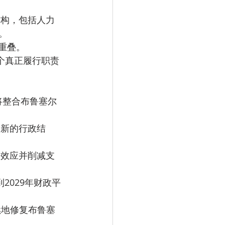
。
能重叠。
同效应并削减支