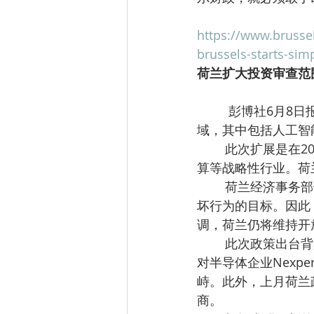
https://www.brusse
brussels-starts-sim
荷兰扩大投资审查范
         彭博社6月8日报道，荷兰政府宣布，将扩大其外国投资审查制度，新增六个关键技术领
域，其中包括人工智
        此次扩展是在2023年相关法律基础上的进一步升级。该法律此前已覆盖半导体、量子计
算等战略性行业。荷
        荷兰经济事务部长海伦·赫伯特在周一声明中表示：“荷兰正成为网络行动、间谍活动和破
坏行为的目标。因此
调，荷兰仍将维持开
        此次政策出台背景是近年来围绕关键资产外资收购的持续争议。现行审查制度未能阻止
对半导体企业Nexp
峙。此外，上月荷兰政
商。