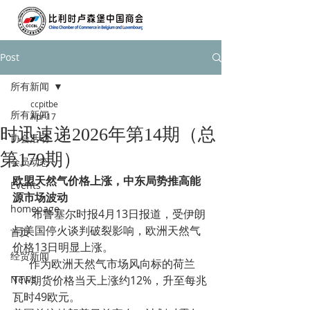
Post
所有新闻
ccpitbe
所有新闻
Apr 17
时迅速递2026年第14期（总
协会活动
第179期）
会员动态
欧盟天然气价格上涨，中东局势推高能
Events
源市场波动
homepage
       布鲁塞尔时报4月13日报道，受伊朗
与美国停火谈判破裂影响，欧洲天然气
首页
价格13日明显上涨。
经贸新闻
      作为欧洲天然气市场风向标的荷兰
News
TTF期货价格当天上涨约12%，升至每兆
瓦时49欧元。