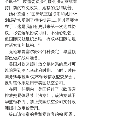
个疯子”，欧盟委员会可能会决定继续维
持目前的豁免政策。她指的是特朗普。
    她补充道：“国际航空碳抵消和减排计
划碳确实受到了很多批评……但其重要性
在于，这是我们有史以来第一次达成协
议。尽管这项协议可能并不雄心勃勃，
但国际民航组织是唯一有权将国际法规
付诸实施的机构。”
    无论布鲁塞尔做出何种决定，华盛顿
都已做好战斗准备。
    美国对欧盟碳排放交易体系的反对可
以追溯到奥巴马政府时期。当时，时任
国务卿希拉里·克林顿致信欧盟委员会，
反对该体系适用于美国航空公司。
    在同一任期内，美国通过了《欧盟碳
排放交易体系禁止法案》，该法案赋予
华盛顿权力，禁止美国航空公司支付欧
洲碳排放定价费用。
    提出该法案的共和党政客约翰·图恩，