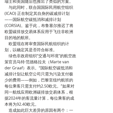
瑞士和英国随后也推出了类似的方案。
    与此同时，联合国国际民用航空组织 
(ICAO) 正在制定其自身的碳减排计划
——国际航空碳抵消和减排计划 
(CORSIA)。鉴于此，布鲁塞尔推迟了将
欧盟碳排放交易体系应用于飞往非欧洲
目的地的航班。
    欧盟现在将审查国际民航组织的计
划，以确定其是否符合标准。
    绿色非政府组织“交通与环境”的航空政
策官员马特·范德格拉夫（Marte van 
der Graaf）表示。“国际航空碳抵消和
减排计划让航空公司只需为污染支付极
少的费用——例如，巴黎至纽约航班的
每位乘客只需支付约2.50欧元。”如果对
同一航线应用欧洲碳排放交易体系，根
据2024年的客流量计算，每位乘客的成
本将为92.40欧元。
    造成如此巨大差异的原因有两个：一