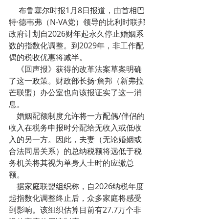
     布鲁塞尔时报1月8日报道，由首相巴
特·德韦弗（N-VA党）领导的比利时联邦
政府计划自2026财年起永久停止婚姻系
数的指数化调整。到2029年，非工作配
偶的税收优惠将减半。
    《回声报》获得的改革法案草案明确
了这一政策。财政部长扬·詹邦（新弗拉
芒联盟）办公室也向该报证实了这一消
息。
    婚姻配额制度允许将一方配偶/伴侣的
收入在税务申报时分配给无收入或低收
入的另一方。因此，夫妻（无论婚姻或
合法同居关系）的总纳税额将远低于税
务机关将其视为单身人士时的应缴总
额。
    据家庭联盟组织称，自2026纳税年度
起指数化调整终止后，众多家庭将感受
到影响。该组织估算目前有27.7万个非