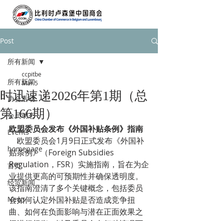
Post
所有新闻
ccpitbe
所有新闻
Mar 5
时迅速递2026年第1期（总
协会活动
第166期）
会员动态
欧盟委员会发布《外国补贴条例》指南
Events
    欧盟委员会1月9日正式发布《外国补
homepage
贴条例》（Foreign Subsidies 
Regulation，FSR）实施指南，旨在为企
首页
业提供更高的可预期性并确保透明度。
经贸新闻
该指南澄清了多个关键概念，包括委员
News
会如何认定外国补贴是否造成竞争扭
曲、如何在负面影响与潜在正面效果之