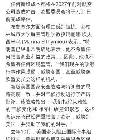
    任何新增成本都将在2027年前对航空
公司造成冲击，欧盟委员会将于7月1日
前完成评估。
    布鲁塞尔方面有理由感到担忧。都柏
林城市大学航空管理学教授玛丽娜·埃夫
西米乌 (Marina Efthymiou) 表示，“特
朗普已经非常明确地表示，他不希望任
何损害商业利益的政策……因此，他也不
希望有任何环境监管。”“我们现在的政府
行事作风强硬，威胁各国，甚至威胁像
欧盟委员会这样的机构。”
    新版美国国家安全战略与特朗普的思
路高度一致，并对气候行动进行了严厉
批评。该战略指出：“我们拒绝灾难性
的‘气候变化’和‘净零排放’意识形态，这些
意识形态已经严重损害了欧洲，威胁到
美国，并资助了我们的对手。”
    去年10月，美国牵头阻止国际海事组
织设立一项鼓励商业船队采用绿色环保