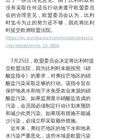
出了一份合理化意见。由于比利时政府
没有采取任何适当行动来遵守欧盟委员
会的合理意见，欧盟委员会认为，比利
时迄今为止的努力还不够，因此将比利
时提交欧洲联盟法院。
https://ec.europa.eu/commission/pressco
rner/detail/en/ip_24_3804
    7月25日，欧盟委员会决定将比利时提
交欧盟法院，因为比利时未能按照《硝
酸盐指令》的要求，对弗拉芒地区的硝
酸盐污染采取足够的行动。该指令旨在
保护地表水和地下水免受农业来源的硝
酸盐污染。如果监测显示硝酸盐造成的
污染，会员国必须制定行动计划来预防
和减少此类污染。如果现有措施不能减
少污染，必须立即采取额外措施。
    近年来，弗拉芒地区的地下水和地表
水污染严重恶化，这些水域是欧盟污染