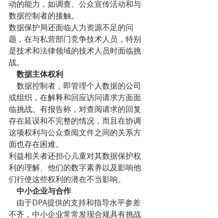
动的能力，如调查、公众宣传活动和与
数据控制者的接触。
数据保护局还面临人力资源不足的问
题，在与私营部门竞争技术人员，特别
是技术和法律领域的技术人员时面临挑
战。
    数据主体权利
    数据控制者，即管理个人数据的公司
或组织，在解释和回应访问请求方面面
临挑战。有报告称，对查阅请求的回复
存在延误和不完整的情况，而且在协调
这项权利与公众查阅文件之间的关系方
面也存在困难。
利益相关者还担心儿童对其数据保护权
利的理解、他们的数字素养以及影响他
们行使这些权利的潜在不当影响。
    中小企业与合作
    由于DPA提供的支持和指导水平参差
不齐，中小企业常常发现合规具有挑战