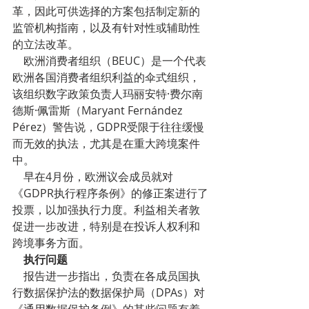
革，因此可供选择的方案包括制定新的
监管机构指南，以及有针对性或辅助性
的立法改革。
    欧洲消费者组织（BEUC）是一个代表
欧洲各国消费者组织利益的伞式组织，
该组织数字政策负责人玛丽安特·费尔南
德斯·佩雷斯（Maryant Fernández 
Pérez）警告说，GDPR受限于往往缓慢
而无效的执法，尤其是在重大跨境案件
中。
    早在4月份，欧洲议会成员就对
《GDPR执行程序条例》的修正案进行了
投票，以加强执行力度。利益相关者敦
促进一步改进，特别是在投诉人权利和
跨境事务方面。
    执行问题
    报告进一步指出，负责在各成员国执
行数据保护法的数据保护局（DPAs）对