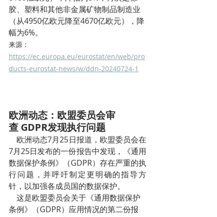
胶、塑料和其他非金属矿物制品制造业
（从4950亿欧元降至4670亿欧元），降
幅为6%。 
来源：
https://ec.europa.eu/eurostat/en/web/pro
ducts-eurostat-news/w/ddn-20240724-1
欧洲动态：欧盟委员会审
查 GDPR发现执行问题
    欧洲动态7月25日报道，欧盟委员会在
7月25日发布的一份报告中发现，《通用
数据保护条例》（GDPR）存在严重的执
行问题，并呼吁制定更明确的指导方
针，以加强各成员国的数据保护。
    这是欧盟委员会关于《通用数据保护
条例》（GDPR）应用情况的第二份报