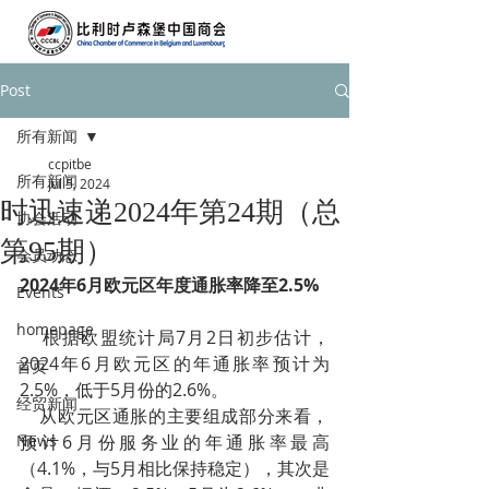
Post
所有新闻
ccpitbe
所有新闻
Jul 5, 2024
时迅速递2024年第24期（总
协会活动
第95期）
会员动态
2024年6月欧元区年度通胀率降至2.5%
Events
homepage
 根据欧盟统计局7月2日初步估计，
2024年6月欧元区的年通胀率预计为
首页
2.5%，低于5月份的2.6%。
经贸新闻
    从欧元区通胀的主要组成部分来看，
News
预计6月份服务业的年通胀率最高
（4.1%，与5月相比保持稳定），其次是