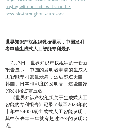
paying-with-qr-code-will-soon-be-
possible-throughout-eurozone
世界知识产权组织数据显示，中国发明
者申请生成式人工智能专利最多
7月3日，世界知识产权组织的一份新
报告显示，中国的发明者申请的生成人
工智能专利数量最高，远远超过美国、
韩国、日本和印度的发明者，这些国家
的发明者占前五名。
    《世界知识产权组织关于生成式人工
智能的专利报告》记录了截至2023年的
十年中54000项生成式人工智能发明，
其中仅去年一年就有超过25%的发明出
现。