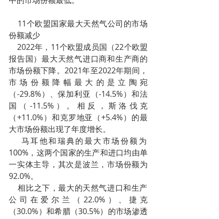
中的市场份额最低。
    11个欧盟国家最大天然气公司的市场
份额减少
    2022年，11个欧盟成员国（22个欧盟
报告国）最大天然气进口商和生产商的
市场份额下降。2021年至2022年期间，
市场份额降幅最大的是立陶宛
（-29.8%）、保加利亚（-14.5%）和法
国（-11.5%）。相反，斯洛伐克
（+11.0%）和克罗地亚（+5.4%）的最
大市场份额出现了年度增长。
    马耳他和瑞典的最大市场份额为
100%，这两个国家的生产和进口均由单
一实体主导，其次是波兰，市场份额为 
92.0%。
    相比之下，最大的天然气进口和生产
公司在爱尔兰（22.0%）、捷克
（30.0%）和希腊（30.5%）的市场渗透