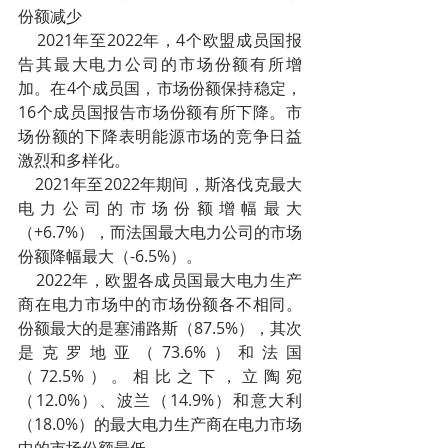
份额减少
    2021年至2022年，4个欧盟成员国报
告其最大电力公司的市场份额有所增
加。在4个成员国，市场份额保持稳定，
16个成员国报告市场份额有所下降。市
场份额的下降表明能源市场的竞争日益
激烈和多样化。
    2021年至2022年期间，斯洛伐克最大
电力公司的市场份额增幅最大
（+6.7%），而法国最大电力公司的市场
份额降幅最大（-6.5%）。  
    2022年，欧盟各成员国最大电力生产
商在电力市场中的市场份额各不相同。
份额最大的是塞浦路斯（87.5%），其次
是克罗地亚（73.6%）和法国
（72.5%）。相比之下，立陶宛
（12.0%）、波兰（14.9%）和意大利
（18.0%）的最大电力生产商在电力市场