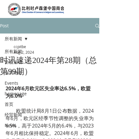
Post
所有新闻
ccpitbe
所有新闻
Aug 2, 2024
时讯速递2024年第28期（总
协会活动
第99期）
会员动态
Events
2024年6月欧元区失业率达6.5%，欧盟
homepage
为6.0%
首页
        欧盟统计局8月1日公布数据，2024
经贸新闻
年6月，欧元区经季节性调整的失业率为
News
6.5%，高于2024年5月的6.4%，与2023
年6月相比保持稳定。2024年6月，欧盟