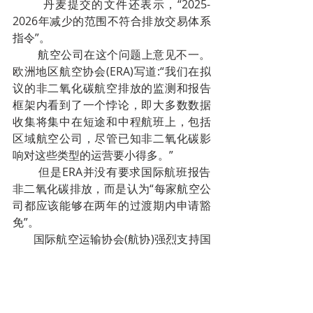
        丹麦提交的文件还表示，“2025-
2026年减少的范围不符合排放交易体系
指令”。
        航空公司在这个问题上意见不一。
欧洲地区航空协会(ERA)写道:“我们在拟
议的非二氧化碳航空排放的监测和报告
框架内看到了一个悖论，即大多数数据
收集将集中在短途和中程航班上，包括
区域航空公司，尽管已知非二氧化碳影
响对这些类型的运营要小得多。”
        但是ERA并没有要求国际航班报告
非二氧化碳排放，而是认为“每家航空公
司都应该能够在两年的过渡期内申请豁
免”。
       国际航空运输协会(航协)强烈支持国
际航班的豁免，并于4月5日就此事致函
欧盟委员会。国际航空运输协会总干事
威利•沃尔什(Willie Walsh)在7月10日的
一篇博客文章中表示:“我们反对为决策目