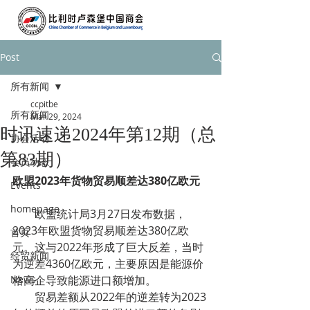
Post
所有新闻
ccpitbe
所有新闻
Mar 29, 2024
时讯速递2024年第12期（总
协会活动
第83期）
会员动态
欧盟2023年货物贸易顺差达380亿欧元
Events
homepage
        欧盟统计局3月27日发布数据，
2023年欧盟货物贸易顺差达380亿欧
首页
元。这与2022年形成了巨大反差，当时
经贸新闻
为逆差4360亿欧元，主要原因是能源价
News
格高企导致能源进口额增加。
        贸易差额从2022年的逆差转为2023