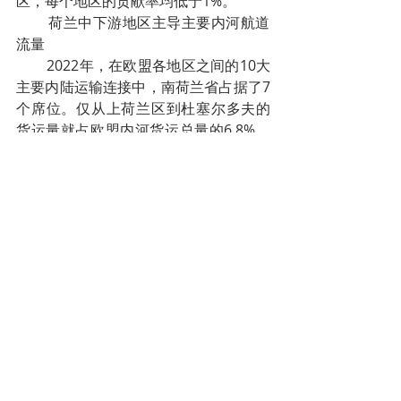
区，每个地区的贡献率均低于1%。
        荷兰中下游地区主导主要内河航道
流量
        2022年，在欧盟各地区之间的10大
主要内陆运输连接中，南荷兰省占据了7
个席位。仅从上荷兰区到杜塞尔多夫的
货运量就占欧盟内河货运总量的6.8%，
达3260万吨。
        从南荷兰省到安特卫普省的货运量
为1560万吨（占总量的3.3%），从南荷
兰到北荷兰的货运量为1170万吨（占总
量的2.5%）。紧随其后的是从安特卫普
省流向南荷兰省的货物为1140万吨（占
2.4%），从北荷兰省流向南荷兰省的货
物为650万吨（占1.4%）。
        尽管前10条航线占据了重要位置，
但最大份额的货物运输是通过由其余
2804条航线组成的广泛网络进行的，吞
吐量达3.698亿吨，占欧盟内河航运总吞