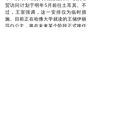
贸访问计划于明年5月前往土耳其。不
过，王室强调，这一安排仅为临时措
施。目前正在哈佛大学就读的王储伊丽
莎白公主，将在未来某个阶段正式接任
这一角色。
来源：
https://www.vrt.be/vrtnws/en/2025/12/12/after-
12-years-princess-astrid-will-no-longer-lead-
belgium-econo/
俄罗斯资产：若比利时继续阻挠
欧盟解冻计划，欧盟将“像对待
匈牙利一样对待比利时”
       布鲁塞尔时报12月12日报道，据
Politico报道，一位欧盟外交消息人士警
告称，如果比利时继续阻挠欧盟解冻存
放在布鲁塞尔的俄罗斯资产，欧盟将对