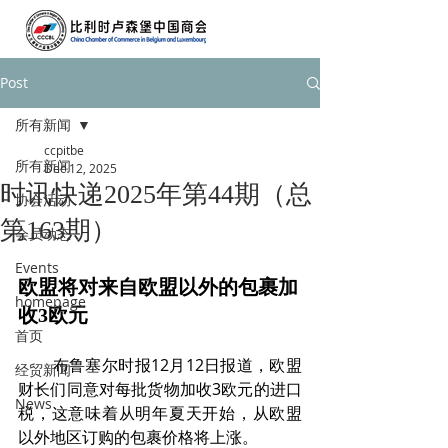
Post
所有新闻
ccpitbe
所有新闻
Dec 12, 2025
时讯快递2025年第44期（总
协会活动
第163期）
会员动态
Events
欧盟将对来自欧盟以外的包裹加
homepage
收3欧元
首页
        布鲁塞尔时报12月12日报道，欧盟
经贸新闻
财长们同意对每批货物加收3欧元的进口
News
税，这意味着从明年夏天开始，从欧盟
以外地区订购的包裹价格将上涨。