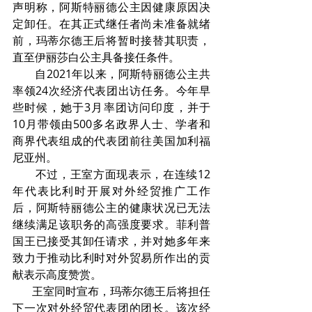
声明称，阿斯特丽德公主因健康原因决
定卸任。在其正式继任者尚未准备就绪
前，玛蒂尔德王后将暂时接替其职责，
直至伊丽莎白公主具备接任条件。
       自2021年以来，阿斯特丽德公主共
率领24次经济代表团出访任务。今年早
些时候，她于3月率团访问印度，并于 
10月带领由500多名政界人士、学者和
商界代表组成的代表团前往美国加利福
尼亚州。
       不过，王室方面现表示，在连续12
年代表比利时开展对外经贸推广工作
后，阿斯特丽德公主的健康状况已无法
继续满足该职务的高强度要求。菲利普
国王已接受其卸任请求，并对她多年来
致力于推动比利时对外贸易所作出的贡
献表示高度赞赏。
       王室同时宣布，玛蒂尔德王后将担任
下一次对外经贸代表团的团长。该次经