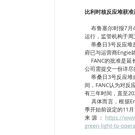
比利时核反应堆获准运
    布鲁塞尔时报7月4日报道，联邦核安全局（FANC）已批准蒂桑日3号核反应堆重启并继续
运行，监管机构于周
    蒂桑日3号反应堆是与多尔4号反应堆一起，将延长运行十年至2035年的核反应堆之一。政
府已与运营商Engi
    FANC的批准是延长核电站运营期限的必要条件。蒂桑日3号反应堆现已获得该批准。Engie
公司需提交一份详尽
    蒂桑日3号反应堆自4月初起因进行大规模维护而停运，旨在延长其运行寿命十年。在此期
间，FANC认为对反
有三年时间，直至20
    具体而言，根据Engie的计划，蒂桑日3号机组可能在未来几天内重新启动。这比此前为冬
季开始前设定的11
来源：
https://www
green-light-to-opera