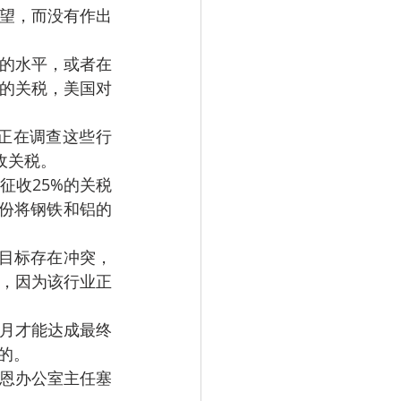
望，而没有作出
的关税，美国对
收关税。
份将钢铁和铝的
，因为该行业正
的。