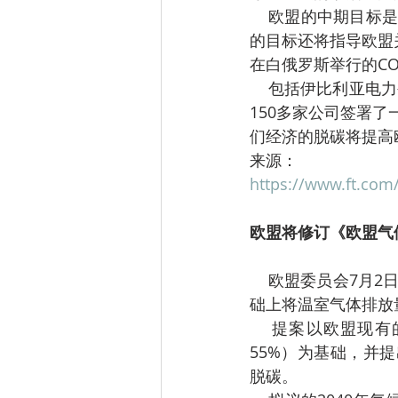
    欧盟的中期目标是到2030年将温室气体排放量减少55%，目前该目标已基本实现。2040年
的目标还将指导欧盟关
在白俄罗斯举行的CO
    包括伊比利亚电力公司、联合利华、印第纺织（Inditex）和瀑布电力（Vattenfall）在内的
150多家公司签署
们经济的脱碳将提高
来源：
https://www.ft.com
欧盟将修订《欧盟气候
    欧盟委员会7月2日提议修订《欧盟气候法》，设定2040年欧盟气候目标，即在1990年的基
础上将温室气体排放
    提案以欧盟现有的具有法律约束力的目标（即到2030年将温室气体净排放量减少至少
55%）为基础，并
脱碳。