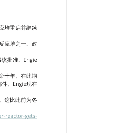
。Engie现在
-reactor-gets-