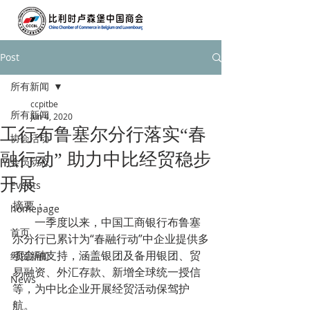
Post
所有新闻
ccpitbe
所有新闻
Jun 4, 2020
工行布鲁塞尔分行落实“春
协会活动
融行动” 助力中比经贸稳步
会员动态
开展
Events
摘要：
homepage
        一季度以来，中国工商银行布鲁塞
首页
尔分行已累计为“春融行动”中企业提供多
项金融支持，涵盖银团及备用银团、贸
经贸新闻
易融资、外汇存款、新增全球统一授信
News
等，为中比企业开展经贸活动保驾护
航。