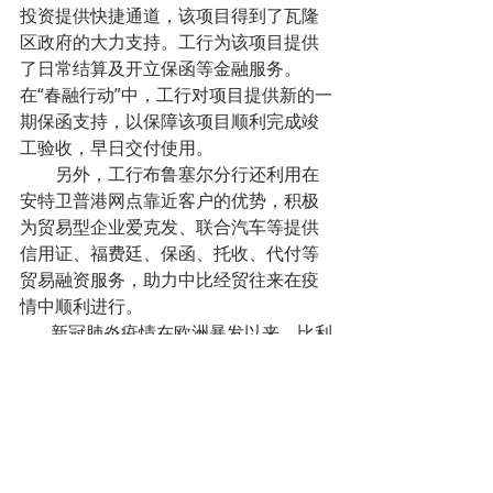
投资提供快捷通道，该项目得到了瓦隆
区政府的大力支持。工行为该项目提供
了日常结算及开立保函等金融服务。
在“春融行动”中，工行对项目提供新的一
期保函支持，以保障该项目顺利完成竣
工验收，早日交付使用。
        另外，工行布鲁塞尔分行还利用在
安特卫普港网点靠近客户的优势，积极
为贸易型企业爱克发、联合汽车等提供
信用证、福费廷、保函、托收、代付等
贸易融资服务，助力中比经贸往来在疫
情中顺利进行。
       新冠肺炎疫情在欧洲暴发以来，比利
时受疫情影响比较严重。4月6日，工行
布鲁塞尔分行向比利时圣吕克大学医院
交接首批由总行出资捐赠、四川分行采
购的抗疫物资，共23台消毒机，总价20
万元人民币，分行负责人赴医院与院方
代表当面完成交接。