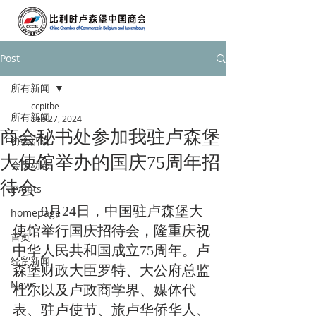
Post
所有新闻
ccpitbe
所有新闻
Sep 27, 2024
商会秘书处参加我驻卢森堡
协会活动
大使馆举办的国庆75周年招
会员动态
待会
Events
        9月24日，中国驻卢森堡大
homepage
使馆举行国庆招待会，隆重庆祝
首页
中华人民共和国成立75周年。卢
经贸新闻
森堡财政大臣罗特、大公府总监
News
杜尔以及卢政商学界、媒体代
表、驻卢使节、旅卢华侨华人、