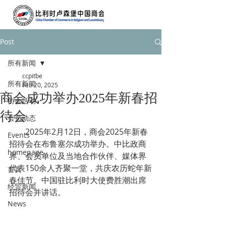
Post
所有新闻
ccpitbe
所有新闻
Feb 20, 2025
商会成功举办2025年新春招
协会活动
待会
会员动态
        2025年2月12日，商会2025年新春
Events
招待会在布鲁塞尔成功举办。中比政商
homepage
界、会员单位及当地合作伙伴、媒体界
代表150余人齐聚一堂，共庆农历蛇年新
首页
春佳节。中国驻比利时大使费胜潮出席
经贸新闻
招待会并讲话。
News