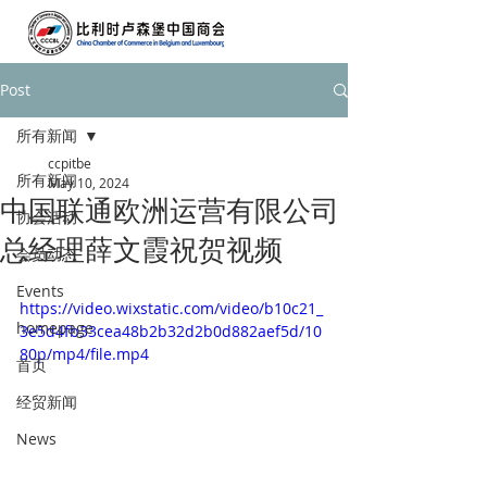
Post
所有新闻
ccpitbe
所有新闻
May 10, 2024
中国联通欧洲运营有限公司
协会活动
总经理薛文霞祝贺视频
会员动态
Events
https://video.wixstatic.com/video/b10c21_
homepage
3e5d4fb33cea48b2b32d2b0d882aef5d/10
80p/mp4/file.mp4
首页
经贸新闻
News