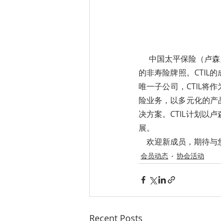
     中国太平保险（卢森堡）有限公司（简称“CTIL”）成立于2022年1月，2024年获得卢森堡监管机构颁发
的非寿险牌照。CTI
唯一子公司，CTIL将
险业务，以多元化的产
决方案。CTIL计划
展。
    欢迎新成员，期
会员动态
协会活动
Recent Posts