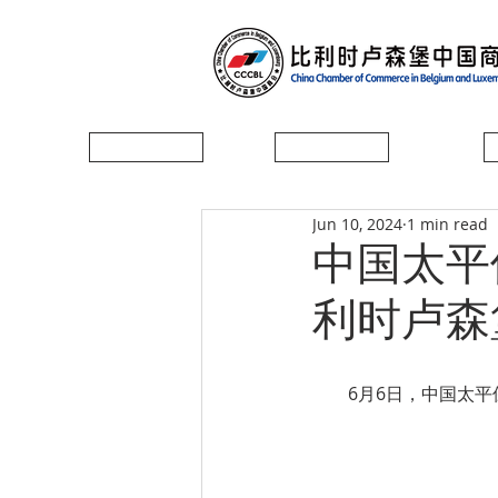
首页
协会简介
Jun 10, 2024
1 min read
中国太平
利时卢森
        6月