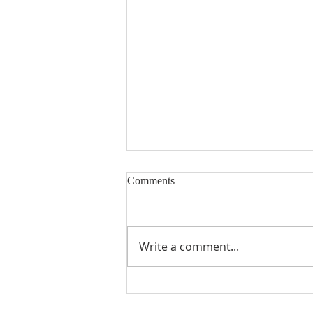
比利时卢森堡中国商会喜迎新
Comments
会员！
8月4日，中国国际航空股份有限
公司布鲁塞尔分公司正式加入比利
Write a comment...
时卢森堡中国商会！ 中国国际航
空股份有限公司（以下简称国航）
成立于1988年，是中国唯一载旗
航空公司，北京2008年奥运会和