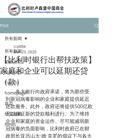
Post
所有新闻
ccpitbe
所有新闻
Mar 23, 2020
【比利时银行出帮扶政策】
协会活动
家庭和企业可以延期还贷
会员动态
（款）
Events
        各大银行向政府承诺，将为那些受
homepage
到新冠病毒影响的企业和家庭提供延迟
首页
还款服务。此外，政府还将提供500亿欧
元以保证新的贷款顺利进行。为了维持
经贸新闻
企业和家庭的资金运作、尽可能减弱新
News
冠病毒的负面影响，比利时政府已在财
政部长亚历山大·德·克罗的倡议下与各大