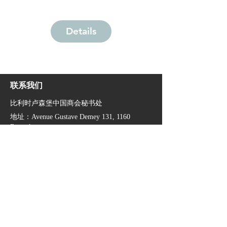
Details
联系我们
​比利时卢森堡中国商会秘书处
地址：Avenue Gustave Demey 131, 1160
Brussels
电话：+32
2 67 57 86 5
​邮箱：
cccbl@ccpit.org